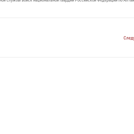
ой службы войск национальной гвардии Российской Федерации по Алта
След