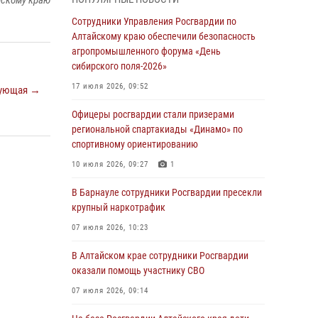
йскому краю
бойцы ОМОН «Алтай» провели военно-
патриотическое мероприятие для детей в
Сотрудники Управления Росгвардии по
лагере «Звёздный»
Алтайскому краю обеспечили безопасность
агропромышленного форума «День
05 июля 2026, 11:13
сибирского поля-2026»
Росгвардия Алтайского края приняла участие
17 июля 2026, 09:52
ующая →
в благотворительной акции «Коробка
храбрости»
Офицеры росгвардии стали призерами
региональной спартакиады «Динамо» по
04 июля 2026, 11:09
спортивному ориентированию
Сотрудники Росгвардии провели встречу с
10 июля 2026, 09:27
1
юными пограничниками в рамках акции
«Каникулы с Росгвардией»
В Барнауле сотрудники Росгвардии пресекли
крупный наркотрафик
03 июля 2026, 04:03
07 июля 2026, 10:23
Управление Росгвардии по Алтайскому краю
провело для детей экскурсию на теплоходе в
В Алтайском крае сотрудники Росгвардии
рамках акции «Каникулы с Росгвардией»
оказали помощь участнику СВО
02 июля 2026, 00:55
07 июля 2026, 09:14
В краевом управлении вневедомственной