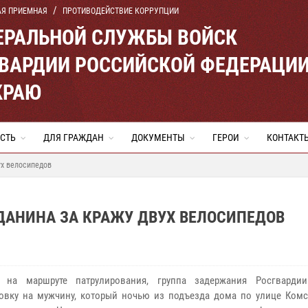
АЯ ПРИЕМНАЯ
ПРОТИВОДЕЙСТВИЕ КОРРУПЦИИ
ЕРАЛЬНОЙ СЛУЖБЫ ВОЙСК
ВАРДИИ РОССИЙСКОЙ ФЕДЕРАЦИ
КРАЮ
СТЬ
ДЛЯ ГРАЖДАН
ДОКУМЕНТЫ
ГЕРОИ
КОНТАКТ
ух велосипедов
АНИНА ЗА КРАЖУ ДВУХ ВЕЛОСИПЕДОВ
ь на маршруте патрулирования, группа задержания Росгварди
овку на мужчину, который ночью из подъезда дома по улице Ком