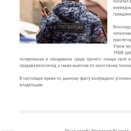
похитил 
вневедом
граждани
Впослед
пятиэта
пристегн
Утром му
19500 ру
потерпевшая и обнаружила среди прочего товара свой 
продажу велосипед, а также выяснив по залоговому талону
В настоящее время по данному факту возбуждено уголовн
владельцам.