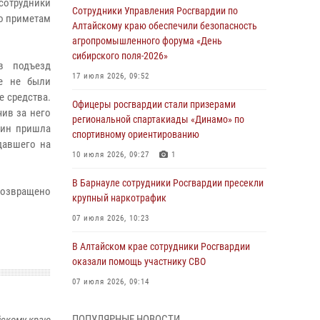
 сотрудники
Сотрудники Управления Росгвардии по
о приметам
Алтайскому краю обеспечили безопасность
агропромышленного форума «День
сибирского поля-2026»
в подъезд
17 июля 2026, 09:52
ые не были
е средства.
Офицеры росгвардии стали призерами
ив за него
региональной спартакиады «Динамо» по
зин пришла
спортивному ориентированию
давшего на
10 июля 2026, 09:27
1
В Барнауле сотрудники Росгвардии пресекли
 возвращено
крупный наркотрафик
07 июля 2026, 10:23
В Алтайском крае сотрудники Росгвардии
оказали помощь участнику СВО
07 июля 2026, 09:14
В рамках акции «Каникулы с Росгвардией»
ПОПУЛЯРНЫЕ НОВОСТИ