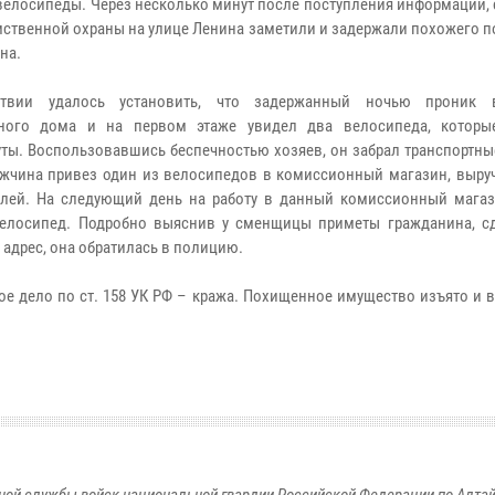
велосипеды. Через несколько минут после поступления информации,
ственной охраны на улице Ленина заметили и задержали похожего п
на.
ствии удалось установить, что задержанный ночью проник 
жного дома и на первом этаже увидел два велосипеда, котор
уты. Воспользовавшись беспечностью хозяев, он забрал транспортны
жчина привез один из велосипедов в комиссионный магазин, выруч
блей. На следующий день на работу в данный комиссионный мага
велосипед. Подробно выяснив у сменщицы приметы гражданина, с
 адрес, она обратилась в полицию.
ое дело по ст. 158 УК РФ – кража. Похищенное имущество изъято и