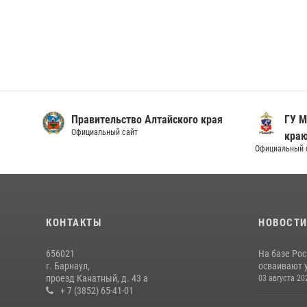
Правительство Алтайского края
ГУ М
Официальный сайт
кра
Официальный 
КОНТАКТЫ
НОВОСТ
656021
На базе Рос
г. Барнаул,
осваивают 
проезд Канатный, д. 43 а
03 августа 20
+ 7 (3852) 65-41-01