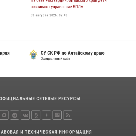
На базе Росгвардии Алтайского края дети
охраны Росгвардии по Алтайскому краю
осваивают управление БПЛА
подведены итоги «прямой линии»
03 августа 2026, 02:43
01 июля 2026, 07:49
 края
СУ СК РФ по Алтайскому краю
Официальный сайт
ОФИЦИАЛЬНЫЕ СЕТЕВЫЕ РЕСУРСЫ
РАВОВАЯ И ТЕХНИЧЕСКАЯ ИНФОРМАЦИЯ