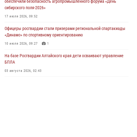
обеспечили безопасность агропромышленного форума «День
04 июля 2026, 11:09
сибирского поля-2026»
Сотрудники Росгвардии провели встречу с юными пограничниками
17 июля 2026, 09:52
в рамках акции «Каникулы с Росгвардией»
Офицеры росгвардии стали призерами региональной спартакиады
03 июля 2026, 04:03
«Динамо» по спортивному ориентированию
Управление Росгвардии по Алтайскому краю провело для детей
10 июля 2026, 09:27
1
экскурсию на теплоходе в рамках акции «Каникулы с Росгвардией»
На базе Росгвардии Алтайского края дети осваивают управление
02 июля 2026, 00:55
БПЛА
В краевом управлении вневедомственной охраны Росгвардии по
03 августа 2026, 02:43
Алтайскому краю подведены итоги «прямой линии»
01 июля 2026, 07:49