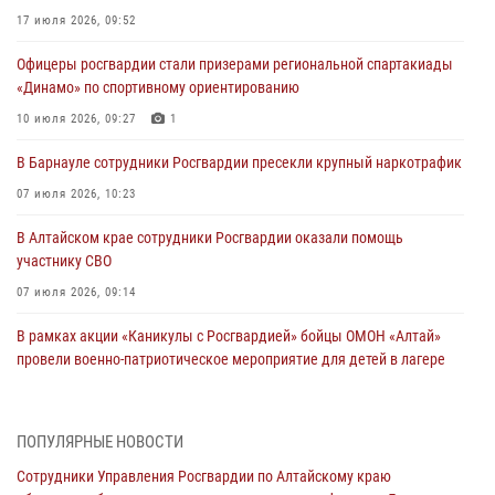
17 июля 2026, 09:52
Офицеры росгвардии стали призерами региональной спартакиады
«Динамо» по спортивному ориентированию
10 июля 2026, 09:27
1
В Барнауле сотрудники Росгвардии пресекли крупный наркотрафик
07 июля 2026, 10:23
В Алтайском крае сотрудники Росгвардии оказали помощь
участнику СВО
07 июля 2026, 09:14
В рамках акции «Каникулы с Росгвардией» бойцы ОМОН «Алтай»
провели военно-патриотическое мероприятие для детей в лагере
«Звёздный»
05 июля 2026, 11:13
ПОПУЛЯРНЫЕ НОВОСТИ
Росгвардия Алтайского края приняла участие в благотворительной
Сотрудники Управления Росгвардии по Алтайскому краю
акции «Коробка храбрости»