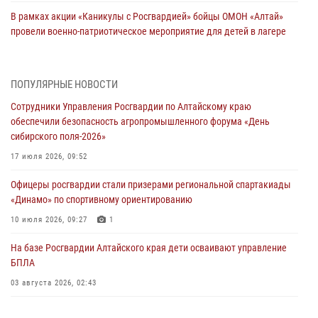
В рамках акции «Каникулы с Росгвардией» бойцы ОМОН «Алтай»
провели военно-патриотическое мероприятие для детей в лагере
«Звёздный»
05 июля 2026, 11:13
ПОПУЛЯРНЫЕ НОВОСТИ
Росгвардия Алтайского края приняла участие в благотворительной
Сотрудники Управления Росгвардии по Алтайскому краю
акции «Коробка храбрости»
обеспечили безопасность агропромышленного форума «День
04 июля 2026, 11:09
сибирского поля-2026»
Сотрудники Росгвардии провели встречу с юными пограничниками
17 июля 2026, 09:52
в рамках акции «Каникулы с Росгвардией»
Офицеры росгвардии стали призерами региональной спартакиады
03 июля 2026, 04:03
«Динамо» по спортивному ориентированию
Управление Росгвардии по Алтайскому краю провело для детей
10 июля 2026, 09:27
1
экскурсию на теплоходе в рамках акции «Каникулы с Росгвардией»
На базе Росгвардии Алтайского края дети осваивают управление
02 июля 2026, 00:55
БПЛА
В краевом управлении вневедомственной охраны Росгвардии по
03 августа 2026, 02:43
Алтайскому краю подведены итоги «прямой линии»