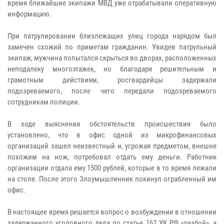
время ближайшие экипажи МВД уже отрабатывали оперативную
информацию.
При патрулировании близлежащих улиц города нарядом был
замечен схожий по приметам гражданин. Увидев патрульный
экипаж, мужчина попытался скрыться во дворах, расположенных
неподалеку многоэтажек, но благодаря решительным и
грамотным действиям, росгвардейцы задержали
подозреваемого, после чего передали подозреваемого
сотрудникам полиции.
В ходе выяснения обстоятельств происшествия было
установлено, что в офис одной из микрофинансовых
организаций зашел неизвестный и, угрожая предметом, внешне
похожим на нож, потребовал отдать ему деньги. Работник
организации отдала ему 1500 рублей, которые в то время лежали
на столе. После этого Злоумышленник покинул ограбленный им
офис.
В настоящее время решается вопрос о возбуждении в отношении
задержанного уголовного дела по статье 162 УК РФ «разбой», а