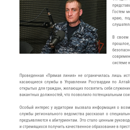
предста
Гостем м
краю, п
слушател
В своем 
прошлое,
безопас
современ
системе 
Проведенная «Прямая линия» не ограничилась лишь ист
касающиеся службы в Управлении Росгвардии по Алтайс
открытых для граждан, желающих посвятить себя служени
вакантных должностей, что позволило потенциальным соис
Особый интерес у аудитории вызвала информация о возм
службы регионального ведомства рассказал о специальнос
предъявляются к абитуриентам. Это стало ценным руково
и стремящихся получить качественное образование в прес