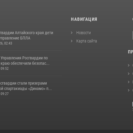
И
НАВИГАЦИЯ
гвардии Алтайского края дети
Новости
управление БПЛА
Карта сайта
26, 02:43
П
 Управления Росгвардии по
краю обеспечили безопас...
 09:52
сгвардии стали призерами
ой спартакиады «Динамо» п...
 09:27