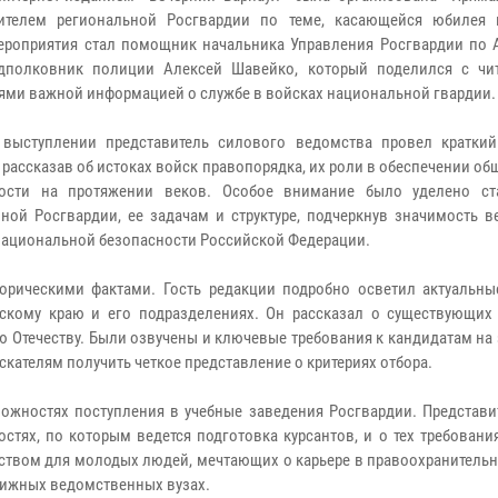
вителем региональной Росгвардии по теме, касающейся юбилея 
ероприятия стал помощник начальника Управления Росгвардии по 
одполковник полиции Алексей Шавейко, который поделился с чи
ями важной информацией о службе в войсках национальной гвардии.
выступлении представитель силового ведомства провел краткий
 рассказав об истоках войск правопорядка, их роли в обеспечении о
ности на протяжении веков. Особое внимание было уделено с
ной Росгвардии, ее задачам и структуре, подчеркнув значимость в
национальной безопасности Российской Федерации.
орическими фактами. Гость редакции подробно осветил актуальны
кому краю и его подразделениях. Он рассказал о существующих 
ю Отечеству. Были озвучены и ключевые требования к кандидатам н
кателям получить четкое представление о критериях отбора.
ожностях поступления в учебные заведения Росгвардии. Представит
тях, по которым ведется подготовка курсантов, и о тех требовани
дством для молодых людей, мечтающих о карьере в правоохранитель
тижных ведомственных вузах.