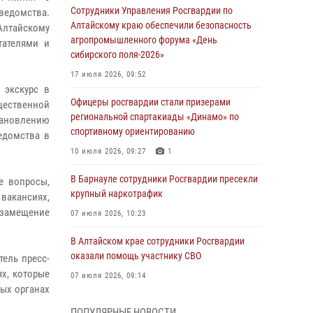
Сотрудники Управления Росгвардии по
ведомства.
Алтайскому краю обеспечили безопасность
Алтайскому
агропромышленного форума «День
тателями и
сибирского поля-2026»
17 июля 2026, 09:52
 экскурс в
Офицеры росгвардии стали призерами
бщественной
региональной спартакиады «Динамо» по
тановлению
спортивному ориентированию
едомства в
10 июля 2026, 09:27
1
В Барнауле сотрудники Росгвардии пресекли
е вопросы,
крупный наркотрафик
вакансиях,
а замещение
07 июля 2026, 10:23
В Алтайском крае сотрудники Росгвардии
оказали помощь участнику СВО
ель пресс-
ях, которые
07 июля 2026, 09:14
ных органах
В рамках акции «Каникулы с Росгвардией»
ПОПУЛЯРНЫЕ НОВОСТИ