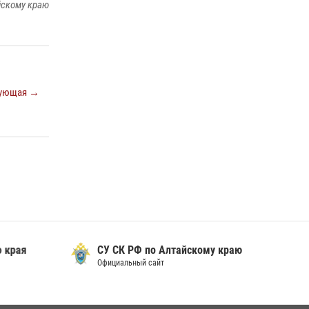
йскому краю
ующая →
 края
СУ СК РФ по Алтайскому краю
Официальный сайт