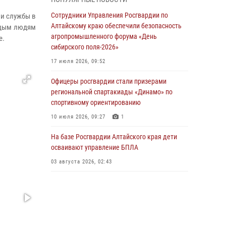
бойцы ОМОН «Алтай» провели военно-
патриотическое мероприятие для детей в
Сотрудники Управления Росгвардии по
ии службы в
лагере «Звёздный»
Алтайскому краю обеспечили безопасность
одым людям
агропромышленного форума «День
е.
05 июля 2026, 11:13
сибирского поля-2026»
Росгвардия Алтайского края приняла участие
17 июля 2026, 09:52
в благотворительной акции «Коробка
храбрости»
Офицеры росгвардии стали призерами
региональной спартакиады «Динамо» по
04 июля 2026, 11:09
спортивному ориентированию
Сотрудники Росгвардии провели встречу с
10 июля 2026, 09:27
1
юными пограничниками в рамках акции
«Каникулы с Росгвардией»
На базе Росгвардии Алтайского края дети
осваивают управление БПЛА
03 июля 2026, 04:03
03 августа 2026, 02:43
Управление Росгвардии по Алтайскому краю
провело для детей экскурсию на теплоходе в
рамках акции «Каникулы с Росгвардией»
02 июля 2026, 00:55
В краевом управлении вневедомственной