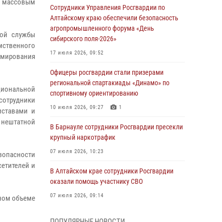
с массовым
Сотрудники Управления Росгвардии по
Алтайскому краю обеспечили безопасность
агропромышленного форума «День
ной службы
сибирского поля-2026»
мственного
17 июля 2026, 09:52
рмирования
Офицеры росгвардии стали призерами
региональной спартакиады «Динамо» по
циональной
спортивному ориентированию
 сотрудники
10 июля 2026, 09:27
1
иставами и
и нештатной
В Барнауле сотрудники Росгвардии пресекли
крупный наркотрафик
07 июля 2026, 10:23
зопасности
сетителей и
В Алтайском крае сотрудники Росгвардии
оказали помощь участнику СВО
07 июля 2026, 09:14
лном объеме
В рамках акции «Каникулы с Росгвардией»
ПОПУЛЯРНЫЕ НОВОСТИ