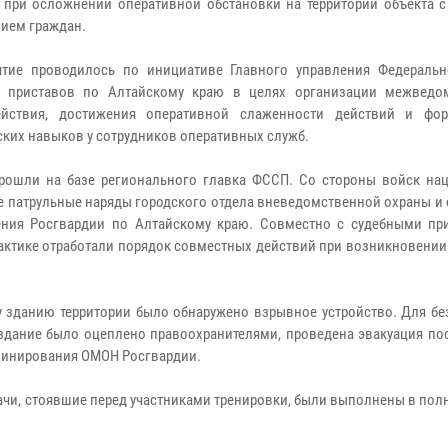
 при осложнении оперативной обстановки на территории объекта 
ием граждан.
ятие проводилось по инициативе Главного управления Федераль
х приставов по Алтайскому краю в целях организации межведо
ействия, достижения оперативной слаженности действий и фо
ских навыков у сотрудников оперативных служб.
рошли на базе регионального главка ФССП. Со стороны войск на
е патрульные наряды городского отдела вневедомственной охраны и
ения Росгвардии по Алтайскому краю. Совместно с судебными пр
рактике отработали порядок совместных действий при возникновени
у зданию территории было обнаружено взрывное устройство. Для бе
 здание было оцеплено правоохранителями, проведена эвакуация по
зминирования ОМОН Росгвардии.
дачи, стоявшие перед участниками тренировки, были выполнены в по