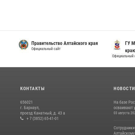
Правительство Алтайского края
ГУ М
Официальный сайт
кра
Официальный 
КОНТАКТЫ
НОВОСТ
656021
На базе Рос
г. Барнаул,
осваивают 
проезд Канатный, д. 43 а
03 августа 20
+ 7 (3852) 65-41-01
Сотрудники
Алтайскому 