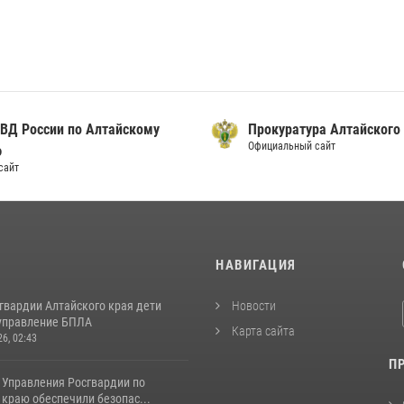
ВД России по Алтайскому
Прокуратура Алтайского
Официальный сайт
ю
сайт
И
НАВИГАЦИЯ
гвардии Алтайского края дети
Новости
управление БПЛА
Карта сайта
26, 02:43
П
 Управления Росгвардии по
краю обеспечили безопас...