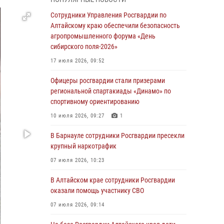
бойцы ОМОН «Алтай» провели военно-
патриотическое мероприятие для детей в
Сотрудники Управления Росгвардии по
лагере «Звёздный»
Алтайскому краю обеспечили безопасность
агропромышленного форума «День
05 июля 2026, 11:13
сибирского поля-2026»
Росгвардия Алтайского края приняла участие
17 июля 2026, 09:52
в благотворительной акции «Коробка
храбрости»
Офицеры росгвардии стали призерами
региональной спартакиады «Динамо» по
04 июля 2026, 11:09
спортивному ориентированию
Сотрудники Росгвардии провели встречу с
10 июля 2026, 09:27
1
юными пограничниками в рамках акции
«Каникулы с Росгвардией»
В Барнауле сотрудники Росгвардии пресекли
крупный наркотрафик
03 июля 2026, 04:03
07 июля 2026, 10:23
Управление Росгвардии по Алтайскому краю
провело для детей экскурсию на теплоходе в
В Алтайском крае сотрудники Росгвардии
рамках акции «Каникулы с Росгвардией»
оказали помощь участнику СВО
02 июля 2026, 00:55
07 июля 2026, 09:14
В краевом управлении вневедомственной