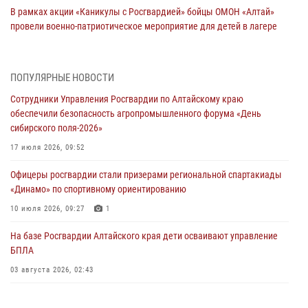
В рамках акции «Каникулы с Росгвардией» бойцы ОМОН «Алтай»
провели военно-патриотическое мероприятие для детей в лагере
«Звёздный»
05 июля 2026, 11:13
ПОПУЛЯРНЫЕ НОВОСТИ
Росгвардия Алтайского края приняла участие в благотворительной
Сотрудники Управления Росгвардии по Алтайскому краю
акции «Коробка храбрости»
обеспечили безопасность агропромышленного форума «День
04 июля 2026, 11:09
сибирского поля-2026»
Сотрудники Росгвардии провели встречу с юными пограничниками
17 июля 2026, 09:52
в рамках акции «Каникулы с Росгвардией»
Офицеры росгвардии стали призерами региональной спартакиады
03 июля 2026, 04:03
«Динамо» по спортивному ориентированию
Управление Росгвардии по Алтайскому краю провело для детей
10 июля 2026, 09:27
1
экскурсию на теплоходе в рамках акции «Каникулы с Росгвардией»
На базе Росгвардии Алтайского края дети осваивают управление
02 июля 2026, 00:55
БПЛА
В краевом управлении вневедомственной охраны Росгвардии по
03 августа 2026, 02:43
Алтайскому краю подведены итоги «прямой линии»
01 июля 2026, 07:49