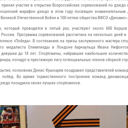
 принял участие в открытии Всероссийских соревнований по дзюдо 
юношеский марафон дзюдо в этом году посвящен знаменательным
 Великой Отечественной Войне и 100-летию общества ВФСО «Динамо».
е, который проводится в пятый раз, участвуют около 600 борцов
 России. Программа соревнований рассчитана на несколько дней и 
плексе «Победа». В состязаниях на призы заслуженного мастера спо
ого медалиста Олимпиады в Лондоне барнаульца Ивана Нифонто
девушки до 18 лет. Спортсмены, набравшие наибольшее количеств
урнира, попадут в престижную лигу потенциальных членов сборной стр
крытия, полковник Денис Кушнарев поздравил представителей коман
х побед. Во время торжественного построения команд динамовц
дзюдо поощрила своих лучших спортсменов.