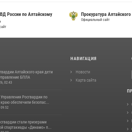
ВД России по Алтайскому
Прокуратура Алтайского
Официальный сайт
ю
сайт
И
НАВИГАЦИЯ
гвардии Алтайского края дети
Новости
управление БПЛА
Карта сайта
26, 02:43
П
 Управления Росгвардии по
краю обеспечили безопас...
 09:52
сгвардии стали призерами
ой спартакиады «Динамо» п...