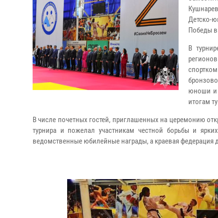
Кушнарев
Детско-
Победы в
В турнир
регионов
спортком
бронзов
юноши и 
итогам т
В числе почетных гостей, приглашенных на церемонию от
турнира и пожелал участникам честной борьбы и ярки
ведомственные юбилейные награды, а краевая федерация 