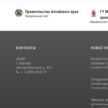
Правительство Алтайского края
ГУ М
Официальный сайт
кра
Официальный 
КОНТАКТЫ
НОВОСТ
656021
На базе Рос
г. Барнаул,
осваивают 
проезд Канатный, д. 43 а
03 августа 20
+ 7 (3852) 65-41-01
Сотрудники
Алтайскому 
17 июля 2026,
Офицеры ро
региональн