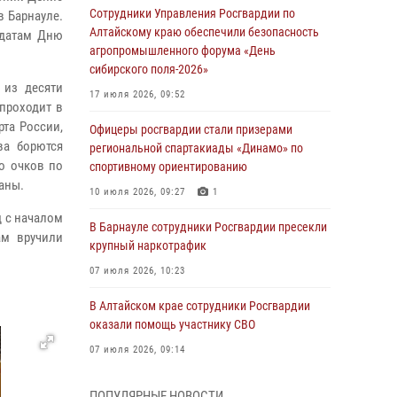
Сотрудники Управления Росгвардии по
в Барнауле.
Алтайскому краю обеспечили безопасность
 датам Дню
агропромышленного форума «День
сибирского поля-2026»
 из десяти
17 июля 2026, 09:52
проходит в
рта России,
Офицеры росгвардии стали призерами
ва борются
региональной спартакиады «Динамо» по
о очков по
спортивному ориентированию
аны.
10 июля 2026, 09:27
1
д с началом
В Барнауле сотрудники Росгвардии пресекли
ам вручили
крупный наркотрафик
07 июля 2026, 10:23
В Алтайском крае сотрудники Росгвардии
оказали помощь участнику СВО
07 июля 2026, 09:14
В рамках акции «Каникулы с Росгвардией»
ПОПУЛЯРНЫЕ НОВОСТИ