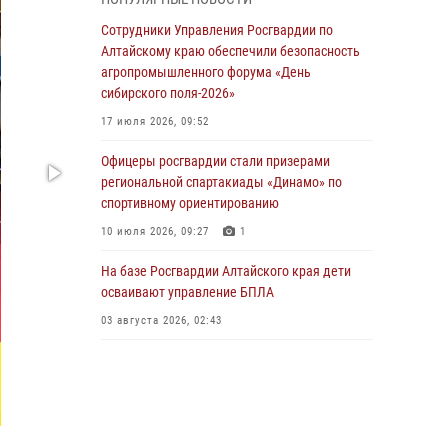
бойцы ОМОН «Алтай» провели военно-
патриотическое мероприятие для детей в
Сотрудники Управления Росгвардии по
лагере «Звёздный»
Алтайскому краю обеспечили безопасность
агропромышленного форума «День
05 июля 2026, 11:13
сибирского поля-2026»
Росгвардия Алтайского края приняла участие
17 июля 2026, 09:52
в благотворительной акции «Коробка
храбрости»
Офицеры росгвардии стали призерами
региональной спартакиады «Динамо» по
04 июля 2026, 11:09
спортивному ориентированию
Сотрудники Росгвардии провели встречу с
10 июля 2026, 09:27
1
юными пограничниками в рамках акции
«Каникулы с Росгвардией»
На базе Росгвардии Алтайского края дети
осваивают управление БПЛА
03 июля 2026, 04:03
03 августа 2026, 02:43
Управление Росгвардии по Алтайскому краю
провело для детей экскурсию на теплоходе в
рамках акции «Каникулы с Росгвардией»
02 июля 2026, 00:55
В краевом управлении вневедомственной