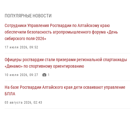
05 июля 2026, 11:13
ПОПУЛЯРНЫЕ НОВОСТИ
Росгвардия Алтайского края приняла участие в благотворительной
Сотрудники Управления Росгвардии по Алтайскому краю
акции «Коробка храбрости»
обеспечили безопасность агропромышленного форума «День
04 июля 2026, 11:09
сибирского поля-2026»
Сотрудники Росгвардии провели встречу с юными пограничниками
17 июля 2026, 09:52
в рамках акции «Каникулы с Росгвардией»
Офицеры росгвардии стали призерами региональной спартакиады
03 июля 2026, 04:03
«Динамо» по спортивному ориентированию
Управление Росгвардии по Алтайскому краю провело для детей
10 июля 2026, 09:27
1
экскурсию на теплоходе в рамках акции «Каникулы с Росгвардией»
На базе Росгвардии Алтайского края дети осваивают управление
02 июля 2026, 00:55
БПЛА
В краевом управлении вневедомственной охраны Росгвардии по
03 августа 2026, 02:43
Алтайскому краю подведены итоги «прямой линии»
01 июля 2026, 07:49