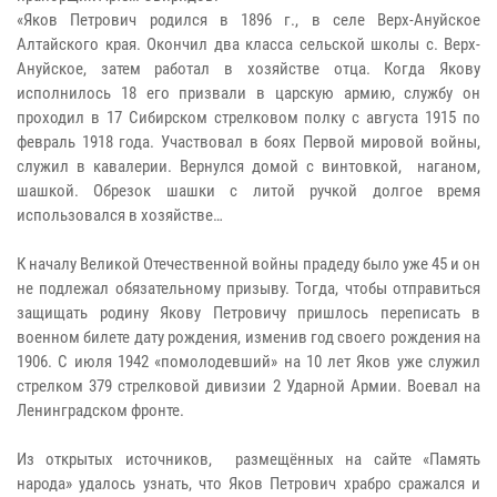
«Яков Петрович родился в 1896 г., в селе Верх-Ануйское
Алтайского края. Окончил два класса сельской школы с. Верх-
Ануйское, затем работал в хозяйстве отца. Когда Якову
исполнилось 18 его призвали в царскую армию, службу он
проходил в 17 Сибирском стрелковом полку с августа 1915 по
февраль 1918 года. Участвовал в боях Первой мировой войны,
служил в кавалерии. Вернулся домой с винтовкой, наганом,
шашкой. Обрезок шашки с литой ручкой долгое время
использовался в хозяйстве…
К началу Великой Отечественной войны прадеду было уже 45 и он
не подлежал обязательному призыву. Тогда, чтобы отправиться
защищать родину Якову Петровичу пришлось переписать в
военном билете дату рождения, изменив год своего рождения на
1906. С июля 1942 «помолодевший» на 10 лет Яков уже служил
стрелком 379 стрелковой дивизии 2 Ударной Армии. Воевал на
Ленинградском фронте.
Из открытых источников, размещённых на сайте «Память
народа» удалось узнать, что Яков Петрович храбро сражался и