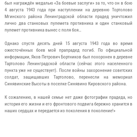
был награждён медалью «За боевые заслуги» за то, что он в бою
4 августа 1943 года при наступлении на деревню Тортолово
Мгинского района Ленинградской области прадед уничтожил
лично два станковых пулемета противника и один станковый
пулемет противника вынес с поля боя…
Однако спустя десять дней 15 августа 1943 года во время
ожесточённых боев мой прапрадед погиб. По официальной
информации, Яков Петрович Бортников был похоронен в деревне
Тартолово Ленинградской области (сейчас этого населенного
пункта уже не существует). После войны захоронение советских
солдат, защищавших Тартолово, перенесли на мемориал
Синявинские Высоты в поселке Синявино Кировского района.
К сожалению, в нашей семье нет даже фотографии прадеда, но
история его жизни и его фронтового подвига бережно хранится в
наших сердцах и передается из поколения в поколение!»