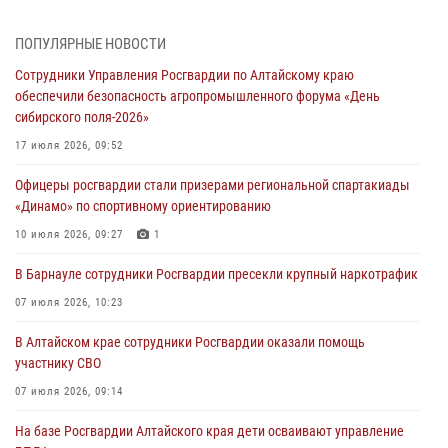
05 июля 2026, 11:13
ПОПУЛЯРНЫЕ НОВОСТИ
Росгвардия Алтайского края приняла участие в благотворительной
Сотрудники Управления Росгвардии по Алтайскому краю
акции «Коробка храбрости»
обеспечили безопасность агропромышленного форума «День
04 июля 2026, 11:09
сибирского поля-2026»
Сотрудники Росгвардии провели встречу с юными пограничниками
17 июля 2026, 09:52
в рамках акции «Каникулы с Росгвардией»
Офицеры росгвардии стали призерами региональной спартакиады
03 июля 2026, 04:03
«Динамо» по спортивному ориентированию
Управление Росгвардии по Алтайскому краю провело для детей
10 июля 2026, 09:27
1
экскурсию на теплоходе в рамках акции «Каникулы с Росгвардией»
В Барнауле сотрудники Росгвардии пресекли крупный наркотрафик
02 июля 2026, 00:55
07 июля 2026, 10:23
В краевом управлении вневедомственной охраны Росгвардии по
В Алтайском крае сотрудники Росгвардии оказали помощь
Алтайскому краю подведены итоги «прямой линии»
участнику СВО
01 июля 2026, 07:49
07 июля 2026, 09:14
На базе Росгвардии Алтайского края дети осваивают управление