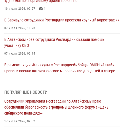
«Динамо» по спортивному ориентированию
10 июля 2026, 09:27
1
В Барнауле сотрудники Росгвардии пресекли крупный наркотрафик
07 июля 2026, 10:23
В Алтайском крае сотрудники Росгвардии оказали помощь
участнику СВО
07 июля 2026, 09:14
В рамках акции «Каникулы с Росгвардией» бойцы ОМОН «Алтай»
провели военно-патриотическое мероприятие для детей в лагере
«Звёздный»
05 июля 2026, 11:13
ПОПУЛЯРНЫЕ НОВОСТИ
Росгвардия Алтайского края приняла участие в благотворительной
Сотрудники Управления Росгвардии по Алтайскому краю
акции «Коробка храбрости»
обеспечили безопасность агропромышленного форума «День
04 июля 2026, 11:09
сибирского поля-2026»
Сотрудники Росгвардии провели встречу с юными пограничниками
17 июля 2026, 09:52
в рамках акции «Каникулы с Росгвардией»