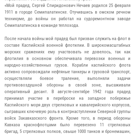
«Мой прадед, Сергей Спиридонович Нечаев родился 25 февраля
1911 в городе Семипалатинске. Отучившись в омском речном
техникуме, до войны он работал на судоремонтном заводе
Семипалатинска в команде теплохода.
После начала войны мой прадед был призван служить на флот в
составе Каспийской военной флотилии. В широкомасштабных
морских сражениях ему участвовать не довелось, так как
флотилия в основном обеспечивала перевозки военных и
народно-хозяйственных грузов. Корабли каспийского флота
активно сопровождали нефтяные танкеры и грузовой транспорт,
осуществляли боевое траление, выполняли задачи
противовоздушной обороны в своей зоне, высаживали
оперативный десант. В августе-сентябре 1942 года прадед
принимал участие в переброске на западное побережье
Каспийского моря двух стрелковых и кавалерийского корпусов,
сыгравших ключевую роль в контрнаступлении Северной группы
войск Закавказского фронта. Кроме того, в период обороны
Кавказа краснофлотцами было перевезено 11 стрелковых
бригад, 5 стрелковых полков, свыше 1000 танков и бронемашин,