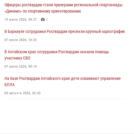
Офицеры росгвардии стали призерами региональной спартакиады
03 июля 2026, 04:03
«Динамо» по спортивному ориентированию
Управление Росгвардии по Алтайскому краю провело для детей
10 июля 2026, 09:27
1
экскурсию на теплоходе в рамках акции «Каникулы с Росгвардией»
В Барнауле сотрудники Росгвардии пресекли крупный наркотрафик
02 июля 2026, 00:55
07 июля 2026, 10:23
В краевом управлении вневедомственной охраны Росгвардии по
В Алтайском крае сотрудники Росгвардии оказали помощь
Алтайскому краю подведены итоги «прямой линии»
участнику СВО
01 июля 2026, 07:49
07 июля 2026, 09:14
На базе Росгвардии Алтайского края дети осваивают управление
БПЛА
03 августа 2026, 02:43