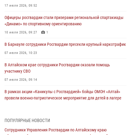
17 июля 2026, 09:52
Офицеры росгвардии стали призерами региональной спартакиады
«Динамо» по спортивному ориентированию
10 июля 2026, 09:27
1
В Барнауле сотрудники Росгвардии пресекли крупный наркотрафик
07 июля 2026, 10:23
В Алтайском крае сотрудники Росгвардии оказали помощь
участнику СВО
07 июля 2026, 09:14
В рамках акции «Каникулы с Росгвардией» бойцы ОМОН «Алтай»
провели военно-патриотическое мероприятие для детей в лагере
«Звёздный»
05 июля 2026, 11:13
ПОПУЛЯРНЫЕ НОВОСТИ
Росгвардия Алтайского края приняла участие в благотворительной
Сотрудники Управления Росгвардии по Алтайскому краю
акции «Коробка храбрости»