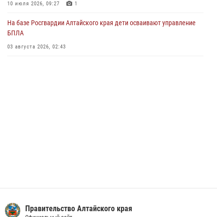
Управление Росгвардии по Алтайскому краю провело для детей
10 июля 2026, 09:27
1
экскурсию на теплоходе в рамках акции «Каникулы с Росгвардией»
На базе Росгвардии Алтайского края дети осваивают управление
02 июля 2026, 00:55
БПЛА
В краевом управлении вневедомственной охраны Росгвардии по
03 августа 2026, 02:43
Алтайскому краю подведены итоги «прямой линии»
01 июля 2026, 07:49
Правительство Алтайского края