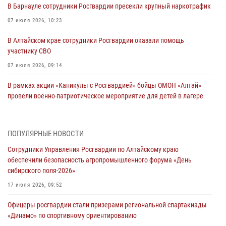
В Барнауле сотрудники Росгвардии пресекли крупный наркотрафик
07 июля 2026, 10:23
В Алтайском крае сотрудники Росгвардии оказали помощь
участнику СВО
07 июля 2026, 09:14
В рамках акции «Каникулы с Росгвардией» бойцы ОМОН «Алтай»
провели военно-патриотическое мероприятие для детей в лагере
«Звёздный»
05 июля 2026, 11:13
ПОПУЛЯРНЫЕ НОВОСТИ
Росгвардия Алтайского края приняла участие в благотворительной
Сотрудники Управления Росгвардии по Алтайскому краю
акции «Коробка храбрости»
обеспечили безопасность агропромышленного форума «День
04 июля 2026, 11:09
сибирского поля-2026»
Сотрудники Росгвардии провели встречу с юными пограничниками
17 июля 2026, 09:52
в рамках акции «Каникулы с Росгвардией»
Офицеры росгвардии стали призерами региональной спартакиады
03 июля 2026, 04:03
«Динамо» по спортивному ориентированию