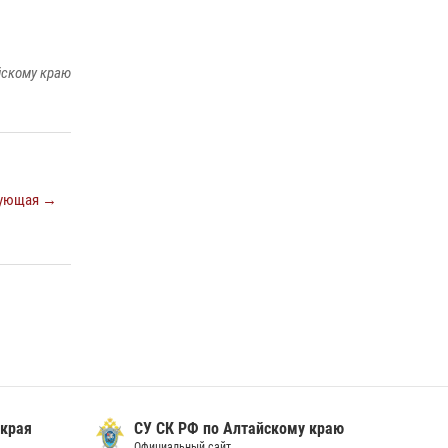
йскому краю
ующая →
 края
СУ СК РФ по Алтайскому краю
Официальный сайт