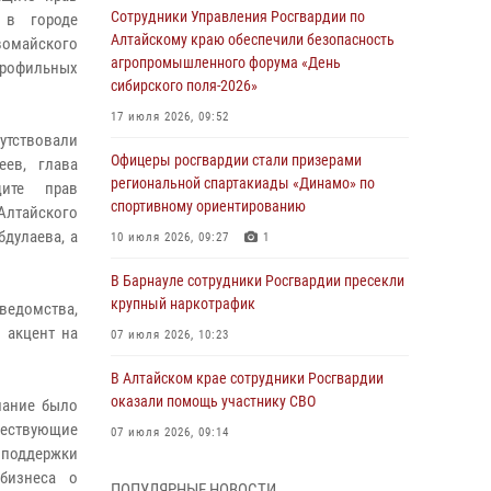
Сотрудники Управления Росгвардии по
 в городе
Алтайскому краю обеспечили безопасность
вомайского
агропромышленного форума «День
профильных
сибирского поля-2026»
17 июля 2026, 09:52
тствовали
Офицеры росгвардии стали призерами
еев, глава
региональной спартакиады «Динамо» по
ите прав
спортивному ориентированию
Алтайского
дулаева, а
10 июля 2026, 09:27
1
В Барнауле сотрудники Росгвардии пресекли
крупный наркотрафик
ведомства,
 акцент на
07 июля 2026, 10:23
В Алтайском крае сотрудники Росгвардии
оказали помощь участнику СВО
мание было
ществующие
07 июля 2026, 09:14
 поддержки
В рамках акции «Каникулы с Росгвардией»
бизнеса о
ПОПУЛЯРНЫЕ НОВОСТИ