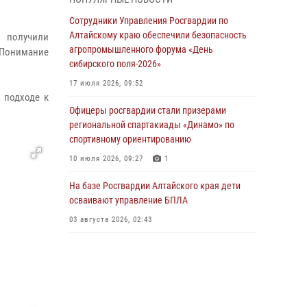
бойцы ОМОН «Алтай» провели военно-
патриотическое мероприятие для детей в
Сотрудники Управления Росгвардии по
лагере «Звёздный»
Алтайскому краю обеспечили безопасность
и получили
агропромышленного форума «День
 Понимание
05 июля 2026, 11:13
сибирского поля-2026»
Росгвардия Алтайского края приняла участие
17 июля 2026, 09:52
в благотворительной акции «Коробка
 подходе к
храбрости»
Офицеры росгвардии стали призерами
региональной спартакиады «Динамо» по
04 июля 2026, 11:09
спортивному ориентированию
Сотрудники Росгвардии провели встречу с
10 июля 2026, 09:27
1
юными пограничниками в рамках акции
«Каникулы с Росгвардией»
На базе Росгвардии Алтайского края дети
осваивают управление БПЛА
03 июля 2026, 04:03
03 августа 2026, 02:43
Управление Росгвардии по Алтайскому краю
провело для детей экскурсию на теплоходе в
рамках акции «Каникулы с Росгвардией»
02 июля 2026, 00:55
В краевом управлении вневедомственной