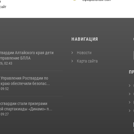
ю
сайт
И
НАВИГАЦИЯ
гвардии Алтайского края дети
Новости
управление БПЛА
Карта сайта
26, 02:43
П
 Управления Росгвардии по
краю обеспечили безопас...
 09:52
сгвардии стали призерами
ой спартакиады «Динамо» п...
 09:27