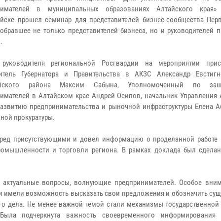
нимателей в муниципальных образованиях Алтайского края»
йске прошел семинар для представителей бизнес-сообщества Пер
собравшее не только представителей бизнеса, но и руководителей 
.
руководителя региональной Росгвардии на мероприятии прису
витель Губернатора и Правительства в АКЗС Александр Евстигн
айского района Максим Сабына, Уполномоченный по защ
имателей в Алтайском крае Андрей Осипов, начальник Управления 
развитию предпринимательства и рыночной инфраструктуры Елена Аб
нной прокуратуры.
ред присутствующими и довел информацию о проделанной работе 
ромышленности и торговли региона. В рамках доклада был сделан
е актуальные вопросы, волнующие предпринимателей. Особое вни
ки имели возможность высказать свои предложения и обозначить су
его дела. Не менее важной темой стали механизмы государственной
 Была подчеркнута важность своевременного информирования 