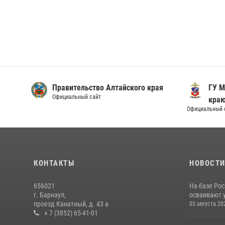
Правительство Алтайского края
ГУ М
Официальный сайт
кра
Официальный 
КОНТАКТЫ
НОВОСТ
656021
На базе Рос
г. Барнаул,
осваивают 
проезд Канатный, д. 43 а
03 августа 20
+ 7 (3852) 65-41-01