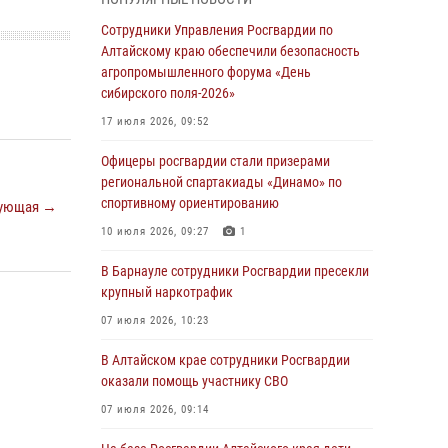
бойцы ОМОН «Алтай» провели военно-
патриотическое мероприятие для детей в
Сотрудники Управления Росгвардии по
лагере «Звёздный»
Алтайскому краю обеспечили безопасность
агропромышленного форума «День
05 июля 2026, 11:13
сибирского поля-2026»
Росгвардия Алтайского края приняла участие
17 июля 2026, 09:52
в благотворительной акции «Коробка
храбрости»
Офицеры росгвардии стали призерами
региональной спартакиады «Динамо» по
04 июля 2026, 11:09
спортивному ориентированию
ующая →
Сотрудники Росгвардии провели встречу с
10 июля 2026, 09:27
1
юными пограничниками в рамках акции
«Каникулы с Росгвардией»
В Барнауле сотрудники Росгвардии пресекли
крупный наркотрафик
03 июля 2026, 04:03
07 июля 2026, 10:23
Управление Росгвардии по Алтайскому краю
провело для детей экскурсию на теплоходе в
В Алтайском крае сотрудники Росгвардии
рамках акции «Каникулы с Росгвардией»
оказали помощь участнику СВО
02 июля 2026, 00:55
07 июля 2026, 09:14
В краевом управлении вневедомственной