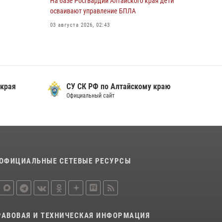
На базе Росгвардии Алтайского края дети
охраны Росгвардии по Алтайскому краю
осваивают управление БПЛА
подведены итоги «прямой линии»
03 августа 2026, 02:43
01 июля 2026, 07:49
 края
СУ СК РФ по Алтайскому краю
Официальный сайт
ОФИЦИАЛЬНЫЕ СЕТЕВЫЕ РЕСУРСЫ
РАВОВАЯ И ТЕХНИЧЕСКАЯ ИНФОРМАЦИЯ