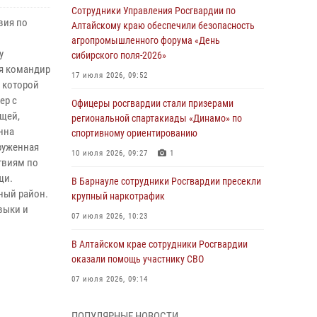
Сотрудники Управления Росгвардии по
вия по
Алтайскому краю обеспечили безопасность
агропромышленного форума «День
у
сибирского поля-2026»
я командир
17 июля 2026, 09:52
 которой
ер с
Офицеры росгвардии стали призерами
щей,
региональной спартакиады «Динамо» по
нна
спортивному ориентированию
руженная
10 июля 2026, 09:27
1
ствиям по
щи.
В Барнауле сотрудники Росгвардии пресекли
ный район.
крупный наркотрафик
выки и
07 июля 2026, 10:23
В Алтайском крае сотрудники Росгвардии
оказали помощь участнику СВО
07 июля 2026, 09:14
В рамках акции «Каникулы с Росгвардией»
ПОПУЛЯРНЫЕ НОВОСТИ