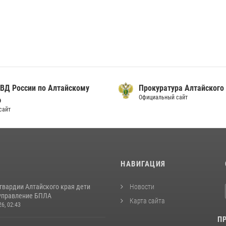
ВД России по Алтайскому
Прокуратура Алтайского
Официальный сайт
ю
сайт
И
НАВИГАЦИЯ
гвардии Алтайского края дети
Новости
управление БПЛА
Карта сайта
26, 02:43
П