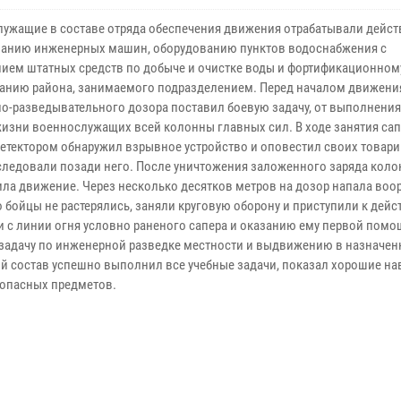
ужащие в составе отряда обеспечения движения отрабатывали дейст
анию инженерных машин, оборудованию пунктов водоснабжения с
ием штатных средств по добыче и очистке воды и фортификационном
анию района, занимаемого подразделением. Перед началом движени
о-разведывательного дозора поставил боевую задачу, от выполнения
жизни военнослужащих всей колонны главных сил. В ходе занятия сап
етектором обнаружил взрывное устройство и оповестил своих товари
следовали позади него. После уничтожения заложенного заряда коло
ла движение. Через несколько десятков метров на дозор напала воо
о бойцы не растерялись, заняли круговую оборону и приступили к дей
и с линии огня условно раненого сапера и оказанию ему первой помо
задачу по инженерной разведке местности и выдвижению в назначен
ый состав успешно выполнил все учебные задачи, показал хорошие на
опасных предметов.