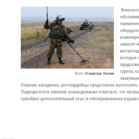
Военносл
обслужив
применен
оборудов
инженерн
зависят 
металлод
которые 
продолжи
группа, н
Фото:
Станислав Ткачев
эвакуаци
Отразив нападение, росгвардейцы продолжили выполнять 
Подводя итоги занятий, командование отметило, что личн
приобрел дополнительный опыт в обезвреживании взрыво