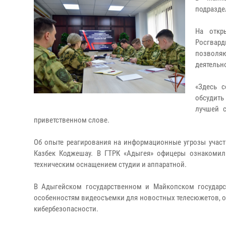
подразде
На откр
Росгвард
позволя
деятельн
«Здесь 
обсудить
лучшей с
приветственном слове.
Об опыте реагирования на информационные угрозы участ
Казбек Коджешау. В ГТРК «Адыгея» офицеры ознакомил
техническим оснащением студии и аппаратной.
В Адыгейском государственном и Майкопском государс
особенностям видеосъемки для новостных телесюжетов, о
кибербезопасности.