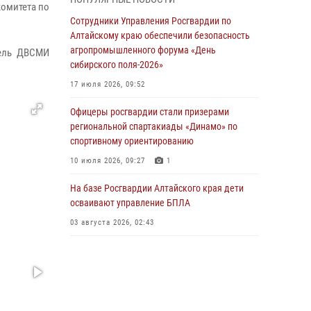
бойцы ОМОН «Алтай» провели военно-
омитета по
патриотическое мероприятие для детей в
Сотрудники Управления Росгвардии по
лагере «Звёздный»
Алтайскому краю обеспечили безопасность
агропромышленного форума «День
тель ДВСМИ
05 июля 2026, 11:13
сибирского поля-2026»
Росгвардия Алтайского края приняла участие
17 июля 2026, 09:52
в благотворительной акции «Коробка
храбрости»
Офицеры росгвардии стали призерами
региональной спартакиады «Динамо» по
04 июля 2026, 11:09
спортивному ориентированию
Сотрудники Росгвардии провели встречу с
10 июля 2026, 09:27
1
юными пограничниками в рамках акции
«Каникулы с Росгвардией»
На базе Росгвардии Алтайского края дети
осваивают управление БПЛА
03 июля 2026, 04:03
03 августа 2026, 02:43
Управление Росгвардии по Алтайскому краю
провело для детей экскурсию на теплоходе в
рамках акции «Каникулы с Росгвардией»
02 июля 2026, 00:55
В краевом управлении вневедомственной