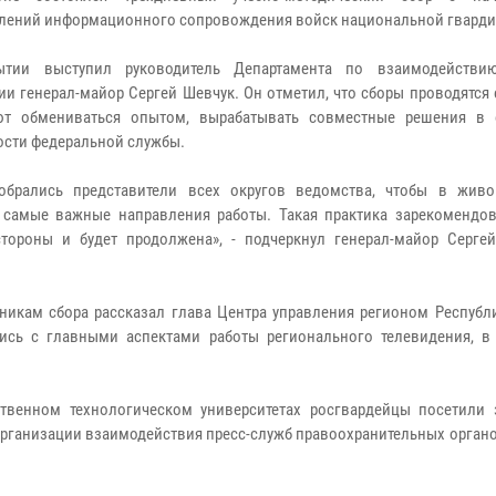
лений информационного сопровождения войск национальной гварди
ытии выступил руководитель Департамента по взаимодейств
ии генерал-майор Сергей Шевчук. Он отметил, что сборы проводятся
ют обмениваться опытом, вырабатывать совместные решения в
ости федеральной службы.
собрались представители всех округов ведомства, чтобы в жив
 самые важные направления работы. Такая практика зарекомендов
тороны и будет продолжена», - подчеркнул генерал-майор Серге
никам сбора рассказал глава Центра управления регионом Республ
ись с главными аспектами работы регионального телевидения, в
твенном технологическом университетах росгвардейцы посетили 
рганизации взаимодействия пресс-служб правоохранительных органо