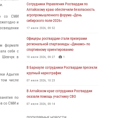
Сотрудники Управления Росгвардии по
и.
Алтайскому краю обеспечили безопасность
агропромышленного форума «День
ию со СМИ
сибирского поля-2026»
 ежегодно и
 освещении
17 июля 2026, 09:52
Офицеры росгвардии стали призерами
региональной спартакиады «Динамо» по
ом формате
спортивному ориентированию
ала себя с
й Шевчук в
10 июля 2026, 09:27
1
В Барнауле сотрудники Росгвардии пресекли
крупный наркотрафик
ики Адыгея
 том числе
07 июля 2026, 10:23
В Алтайском крае сотрудники Росгвардии
оказали помощь участнику СВО
занятия по
в со СМИ и
07 июля 2026, 09:14
В рамках акции «Каникулы с Росгвардией»
ПОПУЛЯРНЫЕ НОВОСТИ