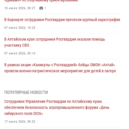
10 июля 2026, 09:27
1
В Барнауле сотрудники Росгвардии пресекли крупный наркотрафик
07 июля 2026, 10:23
В Алтайском крае сотрудники Росгвардии оказали помощь
участнику СВО
07 июля 2026, 09:14
В рамках акции «Каникулы с Росгвардией» бойцы ОМОН «Алтай»
провели военно-патриотическое мероприятие для детей в лагере
«Звёздный»
05 июля 2026, 11:13
ПОПУЛЯРНЫЕ НОВОСТИ
Росгвардия Алтайского края приняла участие в благотворительной
Сотрудники Управления Росгвардии по Алтайскому краю
акции «Коробка храбрости»
обеспечили безопасность агропромышленного форума «День
04 июля 2026, 11:09
сибирского поля-2026»
Сотрудники Росгвардии провели встречу с юными пограничниками
17 июля 2026, 09:52
в рамках акции «Каникулы с Росгвардией»