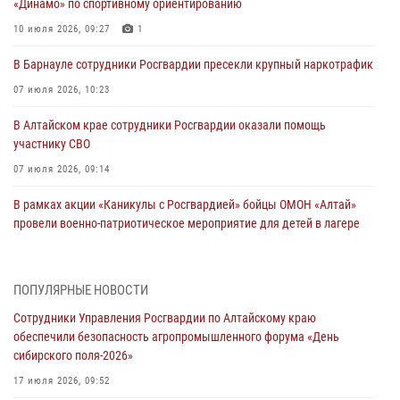
«Динамо» по спортивному ориентированию
10 июля 2026, 09:27
1
В Барнауле сотрудники Росгвардии пресекли крупный наркотрафик
07 июля 2026, 10:23
В Алтайском крае сотрудники Росгвардии оказали помощь
участнику СВО
07 июля 2026, 09:14
В рамках акции «Каникулы с Росгвардией» бойцы ОМОН «Алтай»
провели военно-патриотическое мероприятие для детей в лагере
«Звёздный»
05 июля 2026, 11:13
ПОПУЛЯРНЫЕ НОВОСТИ
Росгвардия Алтайского края приняла участие в благотворительной
Сотрудники Управления Росгвардии по Алтайскому краю
акции «Коробка храбрости»
обеспечили безопасность агропромышленного форума «День
04 июля 2026, 11:09
сибирского поля-2026»
Сотрудники Росгвардии провели встречу с юными пограничниками
17 июля 2026, 09:52