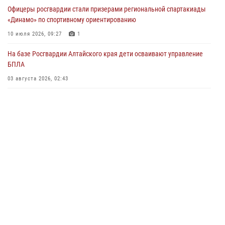
в рамках акции «Каникулы с Росгвардией»
Офицеры росгвардии стали призерами региональной спартакиады
03 июля 2026, 04:03
«Динамо» по спортивному ориентированию
Управление Росгвардии по Алтайскому краю провело для детей
10 июля 2026, 09:27
1
экскурсию на теплоходе в рамках акции «Каникулы с Росгвардией»
На базе Росгвардии Алтайского края дети осваивают управление
02 июля 2026, 00:55
БПЛА
В краевом управлении вневедомственной охраны Росгвардии по
03 августа 2026, 02:43
Алтайскому краю подведены итоги «прямой линии»
01 июля 2026, 07:49