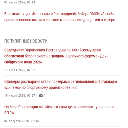
07 июля 2026, 09:14
В рамках акции «Каникулы с Росгвардией» бойцы ОМОН «Алтай»
провели военно-патриотическое мероприятие для детей в лагере
«Звёздный»
05 июля 2026, 11:13
ПОПУЛЯРНЫЕ НОВОСТИ
Росгвардия Алтайского края приняла участие в благотворительной
Сотрудники Управления Росгвардии по Алтайскому краю
акции «Коробка храбрости»
обеспечили безопасность агропромышленного форума «День
04 июля 2026, 11:09
сибирского поля-2026»
Сотрудники Росгвардии провели встречу с юными пограничниками
17 июля 2026, 09:52
в рамках акции «Каникулы с Росгвардией»
Офицеры росгвардии стали призерами региональной спартакиады
03 июля 2026, 04:03
«Динамо» по спортивному ориентированию
Управление Росгвардии по Алтайскому краю провело для детей
10 июля 2026, 09:27
1
экскурсию на теплоходе в рамках акции «Каникулы с Росгвардией»
На базе Росгвардии Алтайского края дети осваивают управление
02 июля 2026, 00:55
БПЛА
В краевом управлении вневедомственной охраны Росгвардии по
03 августа 2026, 02:43
Алтайскому краю подведены итоги «прямой линии»