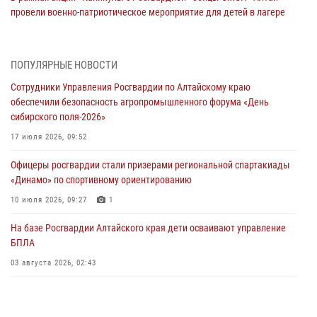
провели военно-патриотическое мероприятие для детей в лагере
«Звёздный»
05 июля 2026, 11:13
ПОПУЛЯРНЫЕ НОВОСТИ
Росгвардия Алтайского края приняла участие в благотворительной
Сотрудники Управления Росгвардии по Алтайскому краю
акции «Коробка храбрости»
обеспечили безопасность агропромышленного форума «День
04 июля 2026, 11:09
сибирского поля-2026»
Сотрудники Росгвардии провели встречу с юными пограничниками
17 июля 2026, 09:52
в рамках акции «Каникулы с Росгвардией»
Офицеры росгвардии стали призерами региональной спартакиады
03 июля 2026, 04:03
«Динамо» по спортивному ориентированию
Управление Росгвардии по Алтайскому краю провело для детей
10 июля 2026, 09:27
1
экскурсию на теплоходе в рамках акции «Каникулы с Росгвардией»
На базе Росгвардии Алтайского края дети осваивают управление
02 июля 2026, 00:55
БПЛА
В краевом управлении вневедомственной охраны Росгвардии по
03 августа 2026, 02:43
Алтайскому краю подведены итоги «прямой линии»
01 июля 2026, 07:49