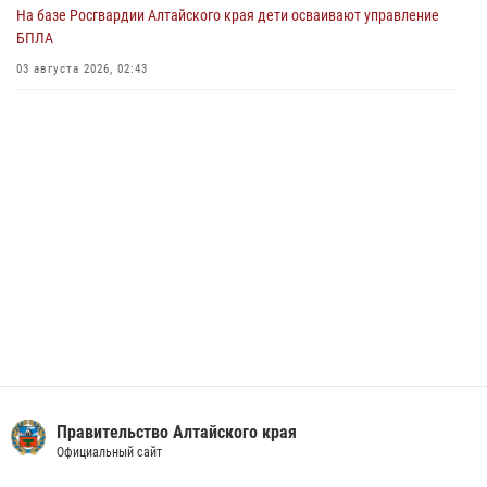
На базе Росгвардии Алтайского края дети осваивают управление
02 июля 2026, 00:55
БПЛА
В краевом управлении вневедомственной охраны Росгвардии по
03 августа 2026, 02:43
Алтайскому краю подведены итоги «прямой линии»
01 июля 2026, 07:49
Правительство Алтайского края
Официальный сайт