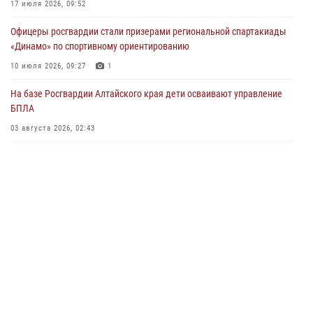
Сотрудники Росгвардии провели встречу с юными пограничниками
17 июля 2026, 09:52
в рамках акции «Каникулы с Росгвардией»
Офицеры росгвардии стали призерами региональной спартакиады
03 июля 2026, 04:03
«Динамо» по спортивному ориентированию
Управление Росгвардии по Алтайскому краю провело для детей
10 июля 2026, 09:27
1
экскурсию на теплоходе в рамках акции «Каникулы с Росгвардией»
На базе Росгвардии Алтайского края дети осваивают управление
02 июля 2026, 00:55
БПЛА
В краевом управлении вневедомственной охраны Росгвардии по
03 августа 2026, 02:43
Алтайскому краю подведены итоги «прямой линии»
01 июля 2026, 07:49