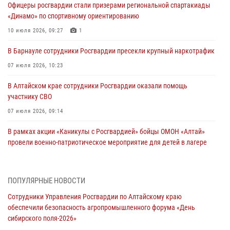
Офицеры росгвардии стали призерами региональной спартакиады
«Динамо» по спортивному ориентированию
10 июля 2026, 09:27
1
В Барнауле сотрудники Росгвардии пресекли крупный наркотрафик
07 июля 2026, 10:23
В Алтайском крае сотрудники Росгвардии оказали помощь
участнику СВО
07 июля 2026, 09:14
В рамках акции «Каникулы с Росгвардией» бойцы ОМОН «Алтай»
провели военно-патриотическое мероприятие для детей в лагере
«Звёздный»
05 июля 2026, 11:13
ПОПУЛЯРНЫЕ НОВОСТИ
Росгвардия Алтайского края приняла участие в благотворительной
Сотрудники Управления Росгвардии по Алтайскому краю
акции «Коробка храбрости»
обеспечили безопасность агропромышленного форума «День
04 июля 2026, 11:09
сибирского поля-2026»