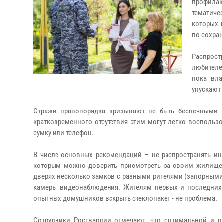
профилак
тематиче
которых 
по сохра
Распрост
любителе
пока вл
упускают
Стражи правопорядка призывают не быть беспечными и
кратковременного отсутствия этим могут легко воспольз
сумку или телефон.
В числе основных рекомендаций – не распространять ин
которым можно доверить присмотреть за своим жилищем 
дверях несколько замков с разными ригелями (запорными 
камеры видеонаблюдения. Жителям первых и последних 
опытных домушников вскрыть стеклопакет - не проблема.
Сотрудники Росгвардии отмечают, что оптимальной и 