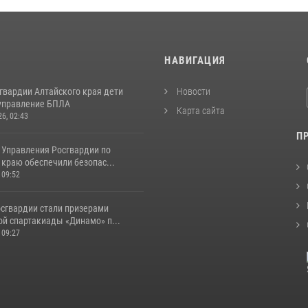
И
НАВИГАЦИЯ
гвардии Алтайского края дети
Новости
управление БПЛА
Карта сайта
26, 02:43
П
 Управления Росгвардии по
краю обеспечили безопас...
 09:52
сгвардии стали призерами
ой спартакиады «Динамо» п...
 09:27