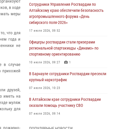
 организуют
Сотрудники Управления Росгвардии по
ков, в ходе
Алтайскому краю обеспечили безопасность
имать меры
агропромышленного форума «День
сибирского поля-2026»
17 июля 2026, 09:52
то, что для
нем года и
Офицеры росгвардии стали призерами
ленники не
региональной спартакиады «Динамо» по
спортивному ориентированию
10 июля 2026, 09:27
1
е в случае
 в прихожей
В Барнауле сотрудники Росгвардии пресекли
крупный наркотрафик
07 июля 2026, 10:23
ли друзей,
о иметь на
В Алтайском крае сотрудники Росгвардии
ъезде муляж
оказали помощь участнику СВО
кольку для
07 июля 2026, 09:14
В рамках акции «Каникулы с Росгвардией»
я пожарно-
ПОПУЛЯРНЫЕ НОВОСТИ