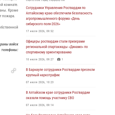
бойцы ОМОН «Алтай» провели военно-
ой комнате.
патриотическое мероприятие для детей в
Сотрудники Управления Росгвардии по
раны. Кроме
лагере «Звёздный»
Алтайскому краю обеспечили безопасность
т пожара.
агропромышленного форума «День
05 июля 2026, 11:13
сибирского поля-2026»
собственной
Росгвардия Алтайского края приняла участие
17 июля 2026, 09:52
в благотворительной акции «Коробка
храбрости»
Офицеры росгвардии стали призерами
храны войск
региональной спартакиады «Динамо» по
04 июля 2026, 11:09
е телефоны:
спортивному ориентированию
Сотрудники Росгвардии провели встречу с
10 июля 2026, 09:27
1
юными пограничниками в рамках акции
«Каникулы с Росгвардией»
В Барнауле сотрудники Росгвардии пресекли
крупный наркотрафик
03 июля 2026, 04:03
07 июля 2026, 10:23
Управление Росгвардии по Алтайскому краю
провело для детей экскурсию на теплоходе в
В Алтайском крае сотрудники Росгвардии
рамках акции «Каникулы с Росгвардией»
оказали помощь участнику СВО
02 июля 2026, 00:55
07 июля 2026, 09:14
В краевом управлении вневедомственной