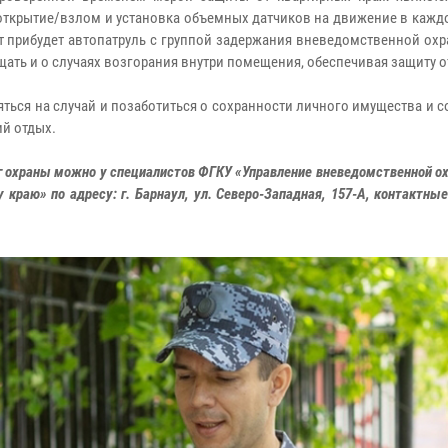
 открытие/взлом и установка объемных датчиков на движение в кажд
ут прибудет автопатруль с группой задержания вневедомственной ох
ать и о случаях возгорания внутри помещения, обеспечивая защиту о
ться на случай и позаботиться о сохранности личного имущества и 
ий отдых.
уг охраны можно у специалистов ФГКУ «Управление вневедомственной о
краю» по адресу: г. Барнаул, ул. Северо-Западная, 157-А, контактны