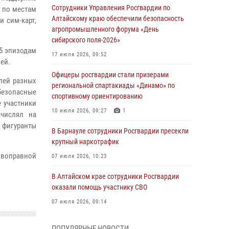
Сотрудники Управления Росгвардии по
 по местам
Алтайскому краю обеспечили безопасность
и сим-карт,
агропромышленного форума «День
сибирского поля-2026»
15 эпизодам
17 июля 2026, 09:52
ей.
Офицеры росгвардии стали призерами
лей разных
региональной спартакиады «Динамо» по
безопасные
спортивному ориентированию
е участники
10 июля 2026, 09:27
1
ачислял на
 фигуранты
В Барнауле сотрудники Росгвардии пресекли
крупный наркотрафик
ивоправной
07 июля 2026, 10:23
В Алтайском крае сотрудники Росгвардии
оказали помощь участнику СВО
07 июля 2026, 09:14
В рамках акции «Каникулы с Росгвардией»
ПОПУЛЯРНЫЕ НОВОСТИ