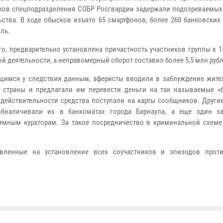
ков спецподразделения СОБР Росгвардии задержали подозреваемых
ьства. В ходе обысков изъято 65 смартфонов, более 260 банковских 
иль.
го, предварительно установлена причастность участников группы к 
ой деятельности, а неправомерный оборот составил более 5,5 млн рубл
имся у следствия данным, аферисты вводили в заблуждение жите
 страны и предлагали им перевести деньги на так называемые «
В действительности средства поступали на карты сообщников. Други
обналичивали их в банкоматах города Барнаула, а еще один з
имным кураторам. За такое посредничество в криминальной схеме
вленные на установление всех соучастников и эпизодов прот