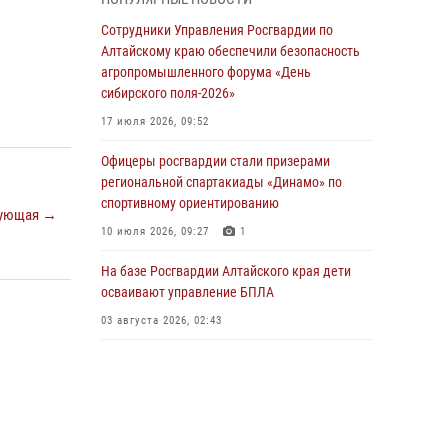
бойцы ОМОН «Алтай» провели военно-
патриотическое мероприятие для детей в
Сотрудники Управления Росгвардии по
лагере «Звёздный»
Алтайскому краю обеспечили безопасность
агропромышленного форума «День
05 июля 2026, 11:13
сибирского поля-2026»
Росгвардия Алтайского края приняла участие
17 июля 2026, 09:52
в благотворительной акции «Коробка
храбрости»
Офицеры росгвардии стали призерами
региональной спартакиады «Динамо» по
04 июля 2026, 11:09
спортивному ориентированию
ующая →
Сотрудники Росгвардии провели встречу с
10 июля 2026, 09:27
1
юными пограничниками в рамках акции
«Каникулы с Росгвардией»
На базе Росгвардии Алтайского края дети
осваивают управление БПЛА
03 июля 2026, 04:03
03 августа 2026, 02:43
Управление Росгвардии по Алтайскому краю
провело для детей экскурсию на теплоходе в
рамках акции «Каникулы с Росгвардией»
02 июля 2026, 00:55
В краевом управлении вневедомственной