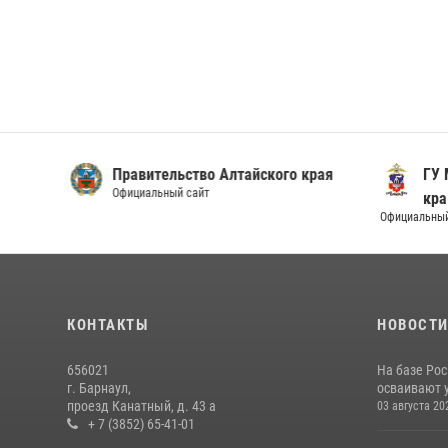
Правительство Алтайского края
ГУ М
Официальный сайт
кра
Официальный 
КОНТАКТЫ
НОВОСТ
656021
На базе Рос
г. Барнаул,
осваивают 
проезд Канатный, д. 43 а
03 августа 20
+ 7 (3852) 65-41-01