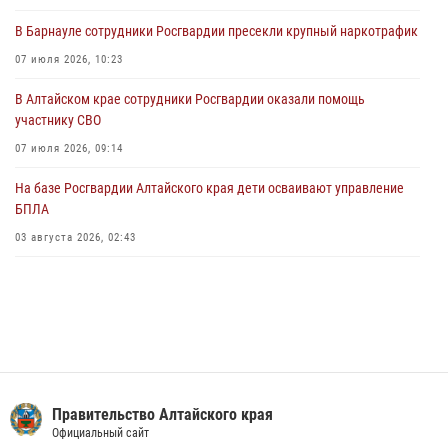
экскурсию на теплоходе в рамках акции «Каникулы с Росгвардией»
В Барнауле сотрудники Росгвардии пресекли крупный наркотрафик
02 июля 2026, 00:55
07 июля 2026, 10:23
В краевом управлении вневедомственной охраны Росгвардии по
В Алтайском крае сотрудники Росгвардии оказали помощь
Алтайскому краю подведены итоги «прямой линии»
участнику СВО
01 июля 2026, 07:49
07 июля 2026, 09:14
На базе Росгвардии Алтайского края дети осваивают управление
БПЛА
03 августа 2026, 02:43
Правительство Алтайского края
Официальный сайт