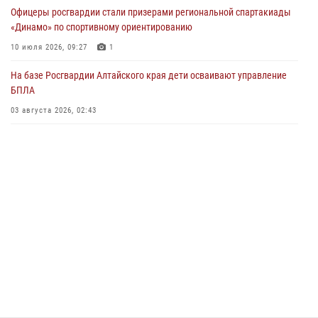
Офицеры росгвардии стали призерами региональной спартакиады
03 июля 2026, 04:03
«Динамо» по спортивному ориентированию
Управление Росгвардии по Алтайскому краю провело для детей
10 июля 2026, 09:27
1
экскурсию на теплоходе в рамках акции «Каникулы с Росгвардией»
На базе Росгвардии Алтайского края дети осваивают управление
02 июля 2026, 00:55
БПЛА
В краевом управлении вневедомственной охраны Росгвардии по
03 августа 2026, 02:43
Алтайскому краю подведены итоги «прямой линии»
01 июля 2026, 07:49