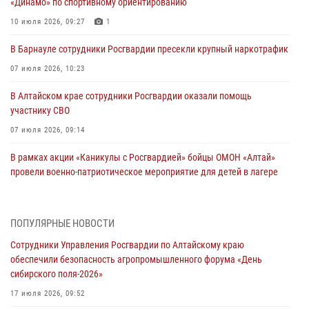
«Динамо» по спортивному ориентированию
10 июля 2026, 09:27
1
В Барнауле сотрудники Росгвардии пресекли крупный наркотрафик
07 июля 2026, 10:23
В Алтайском крае сотрудники Росгвардии оказали помощь
участнику СВО
07 июля 2026, 09:14
В рамках акции «Каникулы с Росгвардией» бойцы ОМОН «Алтай»
провели военно-патриотическое мероприятие для детей в лагере
«Звёздный»
05 июля 2026, 11:13
ПОПУЛЯРНЫЕ НОВОСТИ
Росгвардия Алтайского края приняла участие в благотворительной
Сотрудники Управления Росгвардии по Алтайскому краю
акции «Коробка храбрости»
обеспечили безопасность агропромышленного форума «День
04 июля 2026, 11:09
сибирского поля-2026»
Сотрудники Росгвардии провели встречу с юными пограничниками
17 июля 2026, 09:52
в рамках акции «Каникулы с Росгвардией»