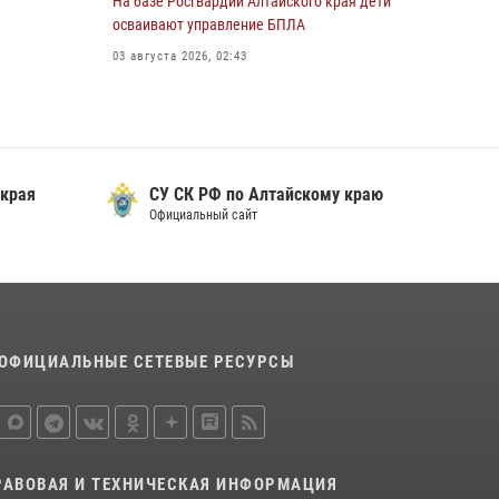
На базе Росгвардии Алтайского края дети
охраны Росгвардии по Алтайскому краю
осваивают управление БПЛА
подведены итоги «прямой линии»
03 августа 2026, 02:43
01 июля 2026, 07:49
 края
СУ СК РФ по Алтайскому краю
Официальный сайт
ОФИЦИАЛЬНЫЕ СЕТЕВЫЕ РЕСУРСЫ
РАВОВАЯ И ТЕХНИЧЕСКАЯ ИНФОРМАЦИЯ