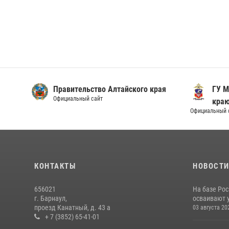
Правительство Алтайского края
ГУ М
Официальный сайт
кра
Официальный 
КОНТАКТЫ
НОВОСТ
656021
На базе Рос
г. Барнаул,
осваивают 
проезд Канатный, д. 43 а
03 августа 20
+ 7 (3852) 65-41-01