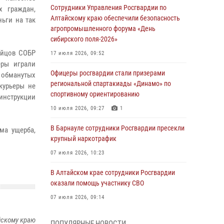
Сотрудники Управления Росгвардии по
х граждан,
Алтайскому краю обеспечили безопасность
ьги на так
агропромышленного форума «День
сибирского поля-2026»
ойцов СОБР
17 июля 2026, 09:52
еры играли
Офицеры росгвардии стали призерами
т обманутых
региональной спартакиады «Динамо» по
курьеры не
спортивному ориентированию
 инструкции
10 июля 2026, 09:27
1
В Барнауле сотрудники Росгвардии пресекли
ма ущерба,
крупный наркотрафик
07 июля 2026, 10:23
В Алтайском крае сотрудники Росгвардии
оказали помощь участнику СВО
07 июля 2026, 09:14
В рамках акции «Каникулы с Росгвардией»
йскому краю
ПОПУЛЯРНЫЕ НОВОСТИ