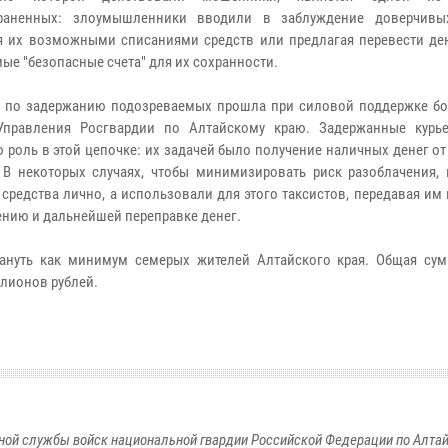
траненных: злоумышленники вводили в заблуждение доверчивы
я их возможными списаниями средств или предлагая перевести ден
ые "безопасные счета" для их сохранности.
 по задержанию подозреваемых прошла при силовой поддержке б
 Управления Росгвардии по Алтайскому краю. Задержанные курь
 роль в этой цепочке: их задачей было получение наличных денег о
 В некоторых случаях, чтобы минимизировать риск разоблачения, 
 средства лично, а использовали для этого таксистов, передавая им
ению и дальнейшей переправке денег.
ануть как минимум семерых жителей Алтайского края. Общая сум
лионов рублей.
ой службы войск национальной гвардии Российской Федерации по Алта