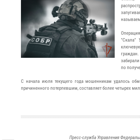
распрос
запугива
называем
Операция
"Скала"
ключевую
граждан.
забирали
по получ
С начала июля текущего года мошенникам удалось обм
причиненного потерпевшим, составляет более четырех мил
Пресс-служба Управления Федеральн