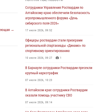
бойцы ОМОН «Алтай» провели военно-
патриотическое мероприятие для детей в
Сотрудники Управления Росгвардии по
лагере «Звёздный»
Алтайскому краю обеспечили безопасность
агропромышленного форума «День
05 июля 2026, 11:13
сибирского поля-2026»
Росгвардия Алтайского края приняла участие
ующая →
17 июля 2026, 09:52
в благотворительной акции «Коробка
храбрости»
Офицеры росгвардии стали призерами
региональной спартакиады «Динамо» по
04 июля 2026, 11:09
спортивному ориентированию
Сотрудники Росгвардии провели встречу с
10 июля 2026, 09:27
1
юными пограничниками в рамках акции
«Каникулы с Росгвардией»
В Барнауле сотрудники Росгвардии пресекли
крупный наркотрафик
03 июля 2026, 04:03
07 июля 2026, 10:23
Управление Росгвардии по Алтайскому краю
провело для детей экскурсию на теплоходе в
В Алтайском крае сотрудники Росгвардии
рамках акции «Каникулы с Росгвардией»
оказали помощь участнику СВО
02 июля 2026, 00:55
07 июля 2026, 09:14
В краевом управлении вневедомственной