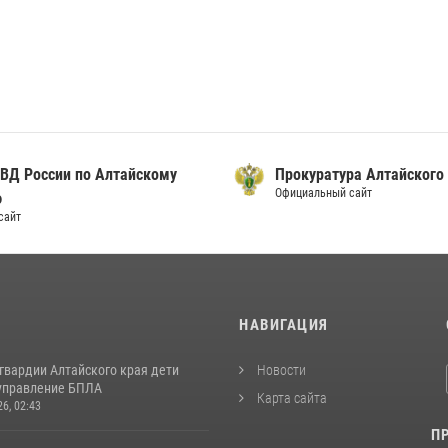
ВД России по Алтайскому
Прокуратура Алтайского
Официальный сайт
ю
сайт
И
НАВИГАЦИЯ
гвардии Алтайского края дети
Новости
управление БПЛА
Карта сайта
26, 02:43
П