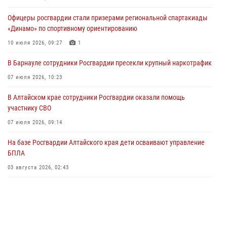
в рамках акции «Каникулы с Росгвардией»
Офицеры росгвардии стали призерами региональной спартакиады
03 июля 2026, 04:03
«Динамо» по спортивному ориентированию
Управление Росгвардии по Алтайскому краю провело для детей
10 июля 2026, 09:27
1
экскурсию на теплоходе в рамках акции «Каникулы с Росгвардией»
В Барнауле сотрудники Росгвардии пресекли крупный наркотрафик
02 июля 2026, 00:55
07 июля 2026, 10:23
В краевом управлении вневедомственной охраны Росгвардии по
В Алтайском крае сотрудники Росгвардии оказали помощь
Алтайскому краю подведены итоги «прямой линии»
участнику СВО
01 июля 2026, 07:49
07 июля 2026, 09:14
На базе Росгвардии Алтайского края дети осваивают управление
БПЛА
03 августа 2026, 02:43