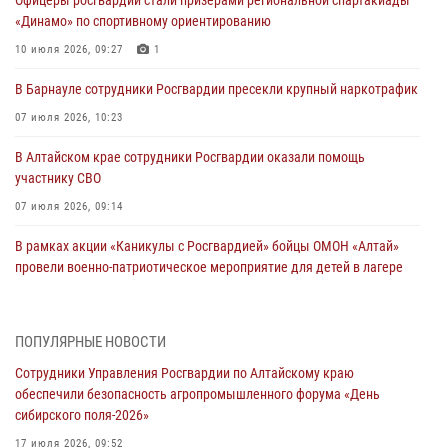
«Динамо» по спортивному ориентированию
10 июля 2026, 09:27
1
В Барнауле сотрудники Росгвардии пресекли крупный наркотрафик
07 июля 2026, 10:23
В Алтайском крае сотрудники Росгвардии оказали помощь
участнику СВО
07 июля 2026, 09:14
В рамках акции «Каникулы с Росгвардией» бойцы ОМОН «Алтай»
провели военно-патриотическое мероприятие для детей в лагере
«Звёздный»
05 июля 2026, 11:13
ПОПУЛЯРНЫЕ НОВОСТИ
Росгвардия Алтайского края приняла участие в благотворительной
Сотрудники Управления Росгвардии по Алтайскому краю
акции «Коробка храбрости»
обеспечили безопасность агропромышленного форума «День
04 июля 2026, 11:09
сибирского поля-2026»
Сотрудники Росгвардии провели встречу с юными пограничниками
17 июля 2026, 09:52