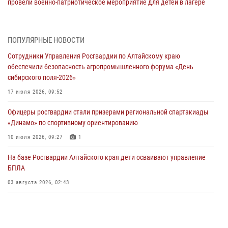
провели военно-патриотическое мероприятие для детей в лагере
«Звёздный»
05 июля 2026, 11:13
ПОПУЛЯРНЫЕ НОВОСТИ
Росгвардия Алтайского края приняла участие в благотворительной
Сотрудники Управления Росгвардии по Алтайскому краю
акции «Коробка храбрости»
обеспечили безопасность агропромышленного форума «День
04 июля 2026, 11:09
сибирского поля-2026»
Сотрудники Росгвардии провели встречу с юными пограничниками
17 июля 2026, 09:52
в рамках акции «Каникулы с Росгвардией»
Офицеры росгвардии стали призерами региональной спартакиады
03 июля 2026, 04:03
«Динамо» по спортивному ориентированию
Управление Росгвардии по Алтайскому краю провело для детей
10 июля 2026, 09:27
1
экскурсию на теплоходе в рамках акции «Каникулы с Росгвардией»
На базе Росгвардии Алтайского края дети осваивают управление
02 июля 2026, 00:55
БПЛА
В краевом управлении вневедомственной охраны Росгвардии по
03 августа 2026, 02:43
Алтайскому краю подведены итоги «прямой линии»
01 июля 2026, 07:49