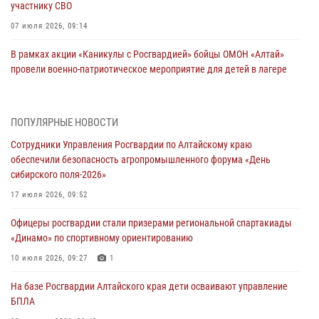
участнику СВО
07 июля 2026, 09:14
В рамках акции «Каникулы с Росгвардией» бойцы ОМОН «Алтай»
провели военно-патриотическое мероприятие для детей в лагере
«Звёздный»
05 июля 2026, 11:13
ПОПУЛЯРНЫЕ НОВОСТИ
Росгвардия Алтайского края приняла участие в благотворительной
Сотрудники Управления Росгвардии по Алтайскому краю
акции «Коробка храбрости»
обеспечили безопасность агропромышленного форума «День
04 июля 2026, 11:09
сибирского поля-2026»
Сотрудники Росгвардии провели встречу с юными пограничниками
17 июля 2026, 09:52
в рамках акции «Каникулы с Росгвардией»
Офицеры росгвардии стали призерами региональной спартакиады
03 июля 2026, 04:03
«Динамо» по спортивному ориентированию
Управление Росгвардии по Алтайскому краю провело для детей
10 июля 2026, 09:27
1
экскурсию на теплоходе в рамках акции «Каникулы с Росгвардией»
На базе Росгвардии Алтайского края дети осваивают управление
02 июля 2026, 00:55
БПЛА