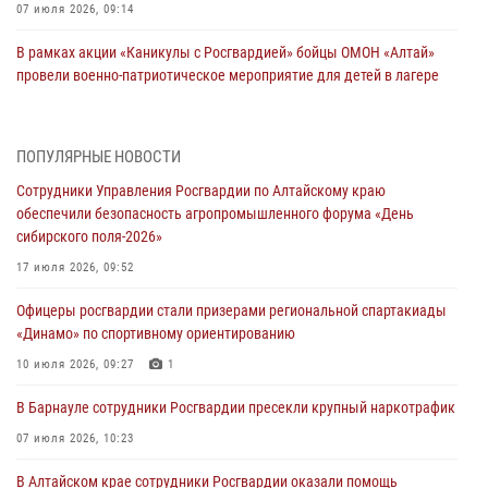
07 июля 2026, 09:14
В рамках акции «Каникулы с Росгвардией» бойцы ОМОН «Алтай»
провели военно-патриотическое мероприятие для детей в лагере
«Звёздный»
05 июля 2026, 11:13
ПОПУЛЯРНЫЕ НОВОСТИ
Росгвардия Алтайского края приняла участие в благотворительной
Сотрудники Управления Росгвардии по Алтайскому краю
акции «Коробка храбрости»
обеспечили безопасность агропромышленного форума «День
04 июля 2026, 11:09
сибирского поля-2026»
Сотрудники Росгвардии провели встречу с юными пограничниками
17 июля 2026, 09:52
в рамках акции «Каникулы с Росгвардией»
Офицеры росгвардии стали призерами региональной спартакиады
03 июля 2026, 04:03
«Динамо» по спортивному ориентированию
Управление Росгвардии по Алтайскому краю провело для детей
10 июля 2026, 09:27
1
экскурсию на теплоходе в рамках акции «Каникулы с Росгвардией»
В Барнауле сотрудники Росгвардии пресекли крупный наркотрафик
02 июля 2026, 00:55
07 июля 2026, 10:23
В краевом управлении вневедомственной охраны Росгвардии по
В Алтайском крае сотрудники Росгвардии оказали помощь
Алтайскому краю подведены итоги «прямой линии»