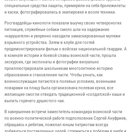
специальные средства защиты, примеряли на себя бронежилеты
и каски, фотографировались в экипировке и возле техники.
Росгвардейцы-кинологи показали выучку своих четвероногих
питомцев, служебные собаки смело шли на задержание
«нарушителя» и уверенно находили замаскированные муляжи
взрывного устройства. Затем в клубе для гостей
продемонстрировали фильм о войсках национальной гвардии. А
в комнате истории и боевой славы воинской части, прошла
экскурсия, где экспонаты и фотографии визуально
проиллюстрировали школьникам многолетнюю историю
образования и становления части. Чтобы узнать, как
военнослужащие питаются в полевых условиях, военными
поварами на плацу была организована полевая кухня, все
желающие смогли отведать традиционной «солдатской» каши и
выпить горячего душистого чая.
В завершении встречи заместитель командира воинской части
по военно-политической работе подполковник Сергей Ануфриев,
обращаясь к ребятам, пожелал юным патриотам всегда
добиваться поставленных целей, стремиться к победам в учебе и