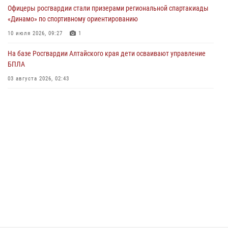
Офицеры росгвардии стали призерами региональной спартакиады
03 июля 2026, 04:03
«Динамо» по спортивному ориентированию
Управление Росгвардии по Алтайскому краю провело для детей
10 июля 2026, 09:27
1
экскурсию на теплоходе в рамках акции «Каникулы с Росгвардией»
На базе Росгвардии Алтайского края дети осваивают управление
02 июля 2026, 00:55
БПЛА
В краевом управлении вневедомственной охраны Росгвардии по
03 августа 2026, 02:43
Алтайскому краю подведены итоги «прямой линии»
01 июля 2026, 07:49