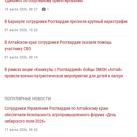
«Динамо» по спортивному ориентированию
10 июля 2026, 09:27
1
В Барнауле сотрудники Росгвардии пресекли крупный наркотрафик
07 июля 2026, 10:23
В Алтайском крае сотрудники Росгвардии оказали помощь
участнику СВО
07 июля 2026, 09:14
В рамках акции «Каникулы с Росгвардией» бойцы ОМОН «Алтай»
провели военно-патриотическое мероприятие для детей в лагере
«Звёздный»
05 июля 2026, 11:13
ПОПУЛЯРНЫЕ НОВОСТИ
Росгвардия Алтайского края приняла участие в благотворительной
Сотрудники Управления Росгвардии по Алтайскому краю
акции «Коробка храбрости»
обеспечили безопасность агропромышленного форума «День
04 июля 2026, 11:09
сибирского поля-2026»
Сотрудники Росгвардии провели встречу с юными пограничниками
17 июля 2026, 09:52
в рамках акции «Каникулы с Росгвардией»