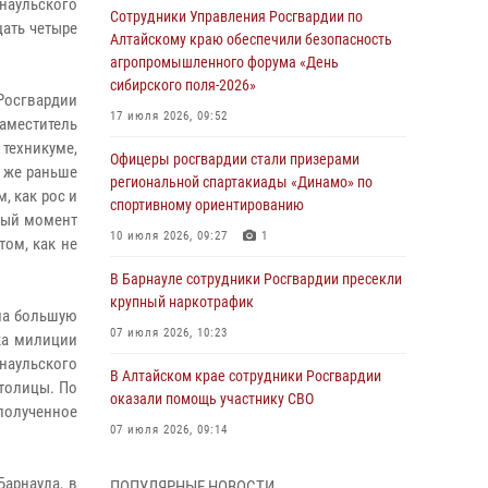
наульского
Сотрудники Управления Росгвардии по
ать четыре
Алтайскому краю обеспечили безопасность
агропромышленного форума «День
сибирского поля-2026»
Росгвардии
17 июля 2026, 09:52
аместитель
техникуме,
Офицеры росгвардии стали призерами
ь же раньше
региональной спартакиады «Динамо» по
, как рос и
спортивному ориентированию
дный момент
10 июля 2026, 09:27
1
том, как не
В Барнауле сотрудники Росгвардии пресекли
крупный наркотрафик
ла большую
07 июля 2026, 10:23
ка милиции
рнаульского
В Алтайском крае сотрудники Росгвардии
столицы. По
оказали помощь участнику СВО
 полученное
07 июля 2026, 09:14
В рамках акции «Каникулы с Росгвардией»
арнаула, в
ПОПУЛЯРНЫЕ НОВОСТИ