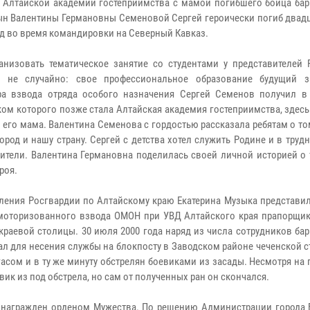
 Алтайской академии гостеприимства с мамой погибшего бойца бар
н Валентины Германовны Семеновой Сергей героически погиб двадц
ад во время командировки на Северный Кавказ.
анизовать тематическое занятие со студентами у представителей 
а не случайно: свое профессиональное образование будущий з
а взвода отряда особого назначения Сергей Семенов получил в 
ом которого позже стала Алтайская академия гостеприимства, здес
 его мама. Валентина Семенова с гордостью рассказала ребятам о том
ород и нашу страну. Сергей с детства хотел служить Родине и в тру
дители. Валентина Германовна поделилась своей личной историей о 
роя.
вления Росгвардии по Алтайскому краю Екатерина Музыка представи
 моторизованного взвода ОМОН при УВД Алтайского края прапорщи
краевой столицы. 30 июля 2000 года наряд из числа сотрудников ба
л для несения службы на блокпосту в Заводском районе чеченской 
сом и в ту же минуту обстрелян боевиками из засады. Несмотря на
вик из под обстрела, но сам от полученных ран он скончался.
награжден орденом Мужества. По решению Администрации города Б