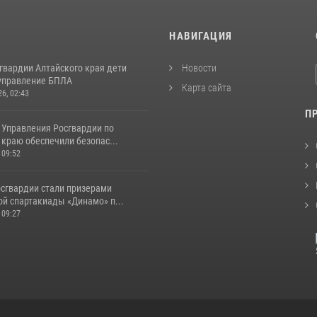
И
НАВИГАЦИЯ
гвардии Алтайского края дети
Новости
управление БПЛА
Карта сайта
26, 02:43
П
 Управления Росгвардии по
краю обеспечили безопас...
 09:52
сгвардии стали призерами
ой спартакиады «Динамо» п...
 09:27