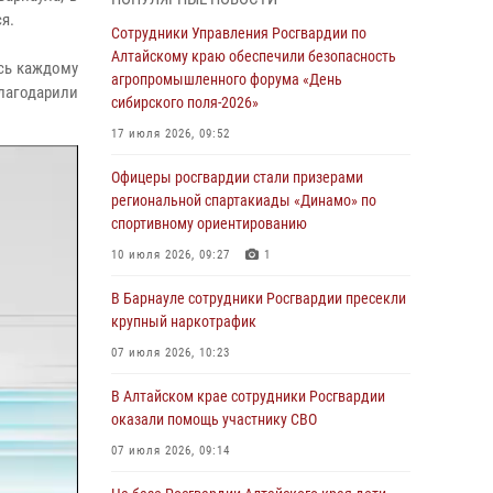
бойцы ОМОН «Алтай» провели военно-
я.
патриотическое мероприятие для детей в
Сотрудники Управления Росгвардии по
лагере «Звёздный»
Алтайскому краю обеспечили безопасность
сь каждому
агропромышленного форума «День
05 июля 2026, 11:13
лагодарили
сибирского поля-2026»
Росгвардия Алтайского края приняла участие
17 июля 2026, 09:52
в благотворительной акции «Коробка
храбрости»
Офицеры росгвардии стали призерами
региональной спартакиады «Динамо» по
04 июля 2026, 11:09
спортивному ориентированию
Сотрудники Росгвардии провели встречу с
10 июля 2026, 09:27
1
юными пограничниками в рамках акции
«Каникулы с Росгвардией»
В Барнауле сотрудники Росгвардии пресекли
крупный наркотрафик
03 июля 2026, 04:03
07 июля 2026, 10:23
Управление Росгвардии по Алтайскому краю
провело для детей экскурсию на теплоходе в
В Алтайском крае сотрудники Росгвардии
рамках акции «Каникулы с Росгвардией»
оказали помощь участнику СВО
02 июля 2026, 00:55
07 июля 2026, 09:14
В краевом управлении вневедомственной