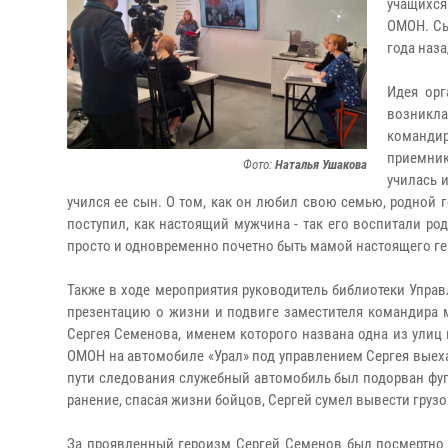
учащихся
ОМОН. Сы
года наз
Идея орг
возникл
командир
приемник
Фото:
Наталья Ушакова
училась и
учился ее сын. О том, как он любил свою семью, родной г
поступил, как настоящий мужчина - так его воспитали ро
просто и одновременно почетно быть мамой настоящего ге
Также в ходе мероприятия руководитель библиотеки Упра
презентацию о жизни и подвиге заместителя командира
Сергея Семенова, именем которого названа одна из улиц 
ОМОН на автомобиле «Урал» под управлением Сергея выеха
пути следования служебный автомобиль был подорван фуга
ранение, спасая жизни бойцов, Сергей сумел вывести грузо
За проявленный героизм Сергей Семенов был посмертно 