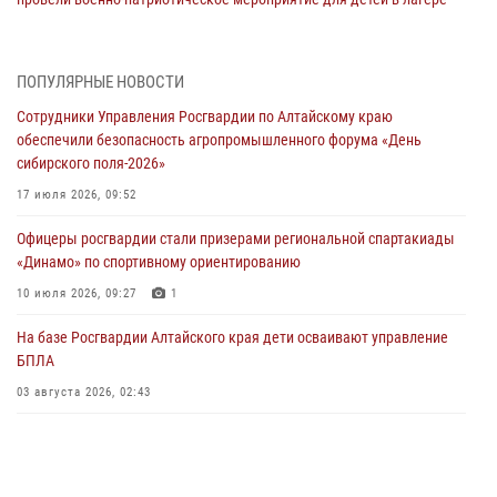
«Звёздный»
05 июля 2026, 11:13
ПОПУЛЯРНЫЕ НОВОСТИ
Росгвардия Алтайского края приняла участие в благотворительной
Сотрудники Управления Росгвардии по Алтайскому краю
акции «Коробка храбрости»
обеспечили безопасность агропромышленного форума «День
04 июля 2026, 11:09
сибирского поля-2026»
Сотрудники Росгвардии провели встречу с юными пограничниками
17 июля 2026, 09:52
в рамках акции «Каникулы с Росгвардией»
Офицеры росгвардии стали призерами региональной спартакиады
03 июля 2026, 04:03
«Динамо» по спортивному ориентированию
Управление Росгвардии по Алтайскому краю провело для детей
10 июля 2026, 09:27
1
экскурсию на теплоходе в рамках акции «Каникулы с Росгвардией»
На базе Росгвардии Алтайского края дети осваивают управление
02 июля 2026, 00:55
БПЛА
В краевом управлении вневедомственной охраны Росгвардии по
03 августа 2026, 02:43
Алтайскому краю подведены итоги «прямой линии»
01 июля 2026, 07:49