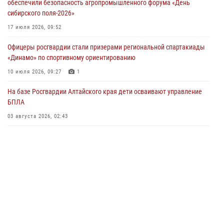
обеспечили безопасность агропромышленного форума «День
04 июля 2026, 11:09
сибирского поля-2026»
Сотрудники Росгвардии провели встречу с юными пограничниками
17 июля 2026, 09:52
в рамках акции «Каникулы с Росгвардией»
Офицеры росгвардии стали призерами региональной спартакиады
03 июля 2026, 04:03
«Динамо» по спортивному ориентированию
Управление Росгвардии по Алтайскому краю провело для детей
10 июля 2026, 09:27
1
экскурсию на теплоходе в рамках акции «Каникулы с Росгвардией»
На базе Росгвардии Алтайского края дети осваивают управление
02 июля 2026, 00:55
БПЛА
В краевом управлении вневедомственной охраны Росгвардии по
03 августа 2026, 02:43
Алтайскому краю подведены итоги «прямой линии»
01 июля 2026, 07:49