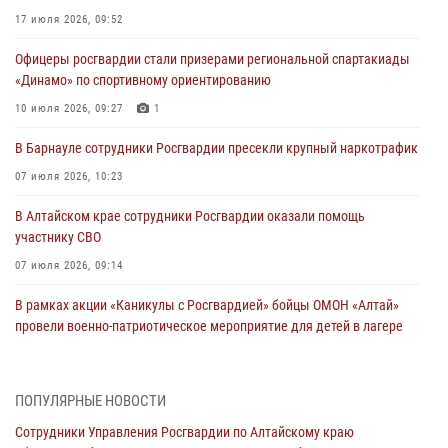
17 июля 2026, 09:52
Офицеры росгвардии стали призерами региональной спартакиады
«Динамо» по спортивному ориентированию
10 июля 2026, 09:27
1
В Барнауле сотрудники Росгвардии пресекли крупный наркотрафик
07 июля 2026, 10:23
В Алтайском крае сотрудники Росгвардии оказали помощь
участнику СВО
07 июля 2026, 09:14
В рамках акции «Каникулы с Росгвардией» бойцы ОМОН «Алтай»
провели военно-патриотическое мероприятие для детей в лагере
«Звёздный»
05 июля 2026, 11:13
ПОПУЛЯРНЫЕ НОВОСТИ
Росгвардия Алтайского края приняла участие в благотворительной
Сотрудники Управления Росгвардии по Алтайскому краю
акции «Коробка храбрости»