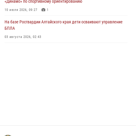
«Динамо» по спортивному ориентированию
Управление Росгвардии по Алтайскому краю провело для детей
10 июля 2026, 09:27
1
экскурсию на теплоходе в рамках акции «Каникулы с Росгвардией»
На базе Росгвардии Алтайского края дети осваивают управление
02 июля 2026, 00:55
БПЛА
В краевом управлении вневедомственной охраны Росгвардии по
03 августа 2026, 02:43
Алтайскому краю подведены итоги «прямой линии»
01 июля 2026, 07:49