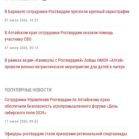
В Барнауле сотрудники Росгвардии пресекли крупный наркотрафик
07 июля 2026, 10:23
В Алтайском крае сотрудники Росгвардии оказали помощь
участнику СВО
07 июля 2026, 09:14
В рамках акции «Каникулы с Росгвардией» бойцы ОМОН «Алтай»
провели военно-патриотическое мероприятие для детей в лагере
«Звёздный»
05 июля 2026, 11:13
ПОПУЛЯРНЫЕ НОВОСТИ
Росгвардия Алтайского края приняла участие в благотворительной
Сотрудники Управления Росгвардии по Алтайскому краю
акции «Коробка храбрости»
обеспечили безопасность агропромышленного форума «День
04 июля 2026, 11:09
сибирского поля-2026»
Сотрудники Росгвардии провели встречу с юными пограничниками
17 июля 2026, 09:52
в рамках акции «Каникулы с Росгвардией»
Офицеры росгвардии стали призерами региональной спартакиады
03 июля 2026, 04:03