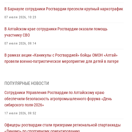
В Барнауле сотрудники Росгвардии пресекли крупный наркотрафик
07 июля 2026, 10:23
В Алтайском крае сотрудники Росгвардии оказали помощь
участнику СВО
07 июля 2026, 09:14
В рамках акции «Каникулы с Росгвардией» бойцы ОМОН «Алтай»
провели военно-патриотическое мероприятие для детей в лагере
«Звёздный»
05 июля 2026, 11:13
ПОПУЛЯРНЫЕ НОВОСТИ
Росгвардия Алтайского края приняла участие в благотворительной
Сотрудники Управления Росгвардии по Алтайскому краю
акции «Коробка храбрости»
обеспечили безопасность агропромышленного форума «День
04 июля 2026, 11:09
сибирского поля-2026»
Сотрудники Росгвардии провели встречу с юными пограничниками
17 июля 2026, 09:52
в рамках акции «Каникулы с Росгвардией»
Офицеры росгвардии стали призерами региональной спартакиады
03 июля 2026, 04:03
«Динамо» по спортивному ориентированию