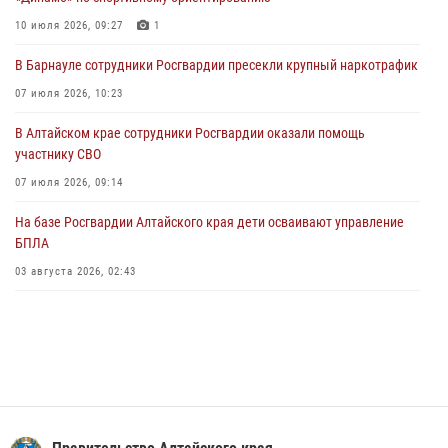
Управление Росгвардии по Алтайскому краю провело для детей
10 июля 2026, 09:27
1
экскурсию на теплоходе в рамках акции «Каникулы с Росгвардией»
В Барнауле сотрудники Росгвардии пресекли крупный наркотрафик
02 июля 2026, 00:55
07 июля 2026, 10:23
В краевом управлении вневедомственной охраны Росгвардии по
В Алтайском крае сотрудники Росгвардии оказали помощь
Алтайскому краю подведены итоги «прямой линии»
участнику СВО
01 июля 2026, 07:49
07 июля 2026, 09:14
На базе Росгвардии Алтайского края дети осваивают управление
БПЛА
03 августа 2026, 02:43