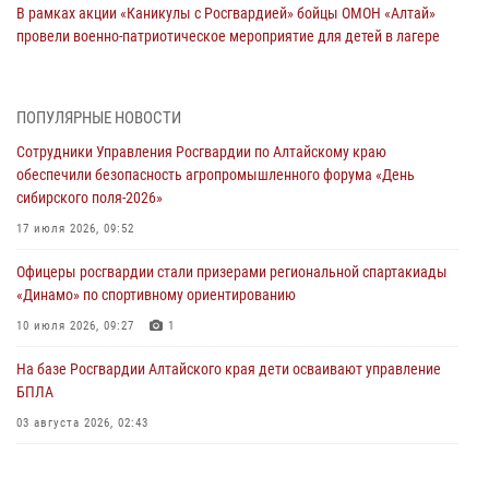
В рамках акции «Каникулы с Росгвардией» бойцы ОМОН «Алтай»
провели военно-патриотическое мероприятие для детей в лагере
«Звёздный»
05 июля 2026, 11:13
ПОПУЛЯРНЫЕ НОВОСТИ
Росгвардия Алтайского края приняла участие в благотворительной
Сотрудники Управления Росгвардии по Алтайскому краю
акции «Коробка храбрости»
обеспечили безопасность агропромышленного форума «День
04 июля 2026, 11:09
сибирского поля-2026»
Сотрудники Росгвардии провели встречу с юными пограничниками
17 июля 2026, 09:52
в рамках акции «Каникулы с Росгвардией»
Офицеры росгвардии стали призерами региональной спартакиады
03 июля 2026, 04:03
«Динамо» по спортивному ориентированию
Управление Росгвардии по Алтайскому краю провело для детей
10 июля 2026, 09:27
1
экскурсию на теплоходе в рамках акции «Каникулы с Росгвардией»
На базе Росгвардии Алтайского края дети осваивают управление
02 июля 2026, 00:55
БПЛА
В краевом управлении вневедомственной охраны Росгвардии по
03 августа 2026, 02:43
Алтайскому краю подведены итоги «прямой линии»
01 июля 2026, 07:49