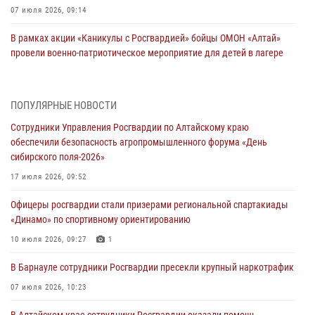
07 июля 2026, 09:14
В рамках акции «Каникулы с Росгвардией» бойцы ОМОН «Алтай»
провели военно-патриотическое мероприятие для детей в лагере
«Звёздный»
05 июля 2026, 11:13
ПОПУЛЯРНЫЕ НОВОСТИ
Росгвардия Алтайского края приняла участие в благотворительной
Сотрудники Управления Росгвардии по Алтайскому краю
акции «Коробка храбрости»
обеспечили безопасность агропромышленного форума «День
04 июля 2026, 11:09
сибирского поля-2026»
Сотрудники Росгвардии провели встречу с юными пограничниками
17 июля 2026, 09:52
в рамках акции «Каникулы с Росгвардией»
Офицеры росгвардии стали призерами региональной спартакиады
03 июля 2026, 04:03
«Динамо» по спортивному ориентированию
Управление Росгвардии по Алтайскому краю провело для детей
10 июля 2026, 09:27
1
экскурсию на теплоходе в рамках акции «Каникулы с Росгвардией»
В Барнауле сотрудники Росгвардии пресекли крупный наркотрафик
02 июля 2026, 00:55
07 июля 2026, 10:23
В краевом управлении вневедомственной охраны Росгвардии по
В Алтайском крае сотрудники Росгвардии оказали помощь