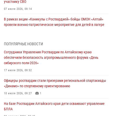
участнику СВО
07 июля 2026, 09:14
В рамках акции «Каникулы с Росгвардией» бойцы ОМОН «Алтай»
провели военно-патриотическое мероприятие для детей в лагере
«Звёздный»
05 июля 2026, 11:13
ПОПУЛЯРНЫЕ НОВОСТИ
Росгвардия Алтайского края приняла участие в благотворительной
Сотрудники Управления Росгвардии по Алтайскому краю
акции «Коробка храбрости»
обеспечили безопасность агропромышленного форума «День
04 июля 2026, 11:09
сибирского поля-2026»
Сотрудники Росгвардии провели встречу с юными пограничниками
17 июля 2026, 09:52
в рамках акции «Каникулы с Росгвардией»
Офицеры росгвардии стали призерами региональной спартакиады
03 июля 2026, 04:03
«Динамо» по спортивному ориентированию
Управление Росгвардии по Алтайскому краю провело для детей
10 июля 2026, 09:27
1
экскурсию на теплоходе в рамках акции «Каникулы с Росгвардией»
На базе Росгвардии Алтайского края дети осваивают управление
02 июля 2026, 00:55
БПЛА