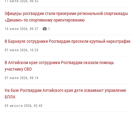
Сотрудники Росгвардии провели встречу с юными пограничниками
17 июля 2026, 09:52
в рамках акции «Каникулы с Росгвардией»
Офицеры росгвардии стали призерами региональной спартакиады
03 июля 2026, 04:03
«Динамо» по спортивному ориентированию
Управление Росгвардии по Алтайскому краю провело для детей
10 июля 2026, 09:27
1
экскурсию на теплоходе в рамках акции «Каникулы с Росгвардией»
В Барнауле сотрудники Росгвардии пресекли крупный наркотрафик
02 июля 2026, 00:55
07 июля 2026, 10:23
В краевом управлении вневедомственной охраны Росгвардии по
В Алтайском крае сотрудники Росгвардии оказали помощь
Алтайскому краю подведены итоги «прямой линии»
участнику СВО
01 июля 2026, 07:49
07 июля 2026, 09:14
На базе Росгвардии Алтайского края дети осваивают управление
БПЛА
03 августа 2026, 02:43