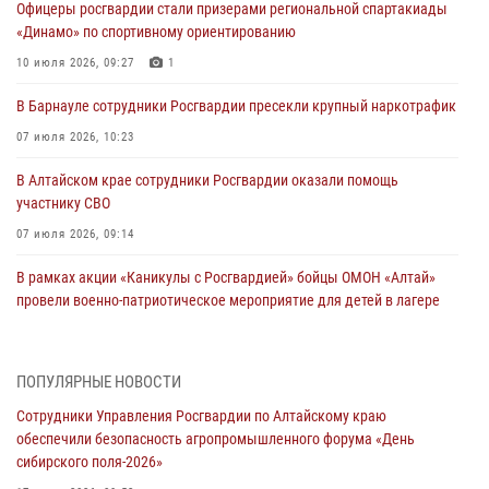
Офицеры росгвардии стали призерами региональной спартакиады
«Динамо» по спортивному ориентированию
10 июля 2026, 09:27
1
В Барнауле сотрудники Росгвардии пресекли крупный наркотрафик
07 июля 2026, 10:23
В Алтайском крае сотрудники Росгвардии оказали помощь
участнику СВО
07 июля 2026, 09:14
В рамках акции «Каникулы с Росгвардией» бойцы ОМОН «Алтай»
провели военно-патриотическое мероприятие для детей в лагере
«Звёздный»
05 июля 2026, 11:13
ПОПУЛЯРНЫЕ НОВОСТИ
Росгвардия Алтайского края приняла участие в благотворительной
Сотрудники Управления Росгвардии по Алтайскому краю
акции «Коробка храбрости»
обеспечили безопасность агропромышленного форума «День
04 июля 2026, 11:09
сибирского поля-2026»