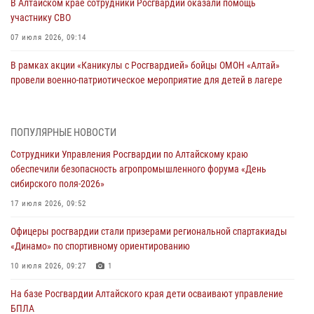
В Алтайском крае сотрудники Росгвардии оказали помощь
участнику СВО
07 июля 2026, 09:14
В рамках акции «Каникулы с Росгвардией» бойцы ОМОН «Алтай»
провели военно-патриотическое мероприятие для детей в лагере
«Звёздный»
05 июля 2026, 11:13
ПОПУЛЯРНЫЕ НОВОСТИ
Росгвардия Алтайского края приняла участие в благотворительной
Сотрудники Управления Росгвардии по Алтайскому краю
акции «Коробка храбрости»
обеспечили безопасность агропромышленного форума «День
04 июля 2026, 11:09
сибирского поля-2026»
Сотрудники Росгвардии провели встречу с юными пограничниками
17 июля 2026, 09:52
в рамках акции «Каникулы с Росгвардией»
Офицеры росгвардии стали призерами региональной спартакиады
03 июля 2026, 04:03
«Динамо» по спортивному ориентированию
Управление Росгвардии по Алтайскому краю провело для детей
10 июля 2026, 09:27
1
экскурсию на теплоходе в рамках акции «Каникулы с Росгвардией»
На базе Росгвардии Алтайского края дети осваивают управление
02 июля 2026, 00:55
БПЛА