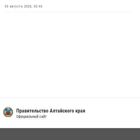
В краевом управлении вневедомственной охраны Росгвардии по
03 августа 2026, 02:43
Алтайскому краю подведены итоги «прямой линии»
01 июля 2026, 07:49
Правительство Алтайского края
Официальный сайт