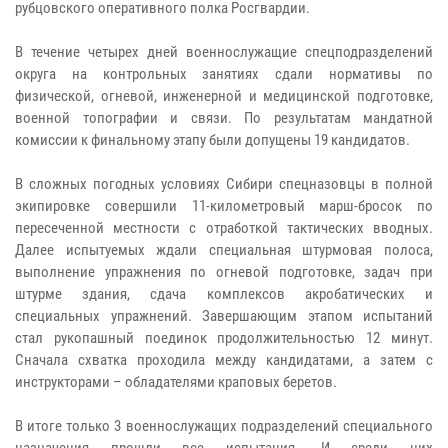
рубцовского оперативного полка Росгвардии.
В течение четырех дней военнослужащие спецподразделений
округа на контрольных занятиях сдали нормативы по
физической, огневой, инженерной и медицинской подготовке,
военной топографии и связи. По результатам мандатной
комиссии к финальному этапу были допущены 19 кандидатов.
В сложных погодных условиях Сибири спецназовцы в полной
экипировке совершили 11-километровый марш-бросок по
пересеченной местности с отработкой тактических вводных.
Далее испытуемых ждали специальная штурмовая полоса,
выполнение упражнения по огневой подготовке, задач при
штурме здания, сдача комплексов акробатических и
специальных упражнений. Завершающим этапом испытаний
стал рукопашный поединок продолжительностью 12 минут.
Сначала схватка проходила между кандидатами, а затем с
инструкторами – обладателями краповых беретов.
В итоге только 3 военнослужащих подразделений специального
назначения прошли все испытания. И среди них