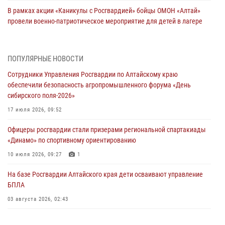
В рамках акции «Каникулы с Росгвардией» бойцы ОМОН «Алтай»
провели военно-патриотическое мероприятие для детей в лагере
«Звёздный»
05 июля 2026, 11:13
ПОПУЛЯРНЫЕ НОВОСТИ
Росгвардия Алтайского края приняла участие в благотворительной
Сотрудники Управления Росгвардии по Алтайскому краю
акции «Коробка храбрости»
обеспечили безопасность агропромышленного форума «День
04 июля 2026, 11:09
сибирского поля-2026»
Сотрудники Росгвардии провели встречу с юными пограничниками
17 июля 2026, 09:52
в рамках акции «Каникулы с Росгвардией»
Офицеры росгвардии стали призерами региональной спартакиады
03 июля 2026, 04:03
«Динамо» по спортивному ориентированию
Управление Росгвардии по Алтайскому краю провело для детей
10 июля 2026, 09:27
1
экскурсию на теплоходе в рамках акции «Каникулы с Росгвардией»
На базе Росгвардии Алтайского края дети осваивают управление
02 июля 2026, 00:55
БПЛА
В краевом управлении вневедомственной охраны Росгвардии по
03 августа 2026, 02:43
Алтайскому краю подведены итоги «прямой линии»
01 июля 2026, 07:49