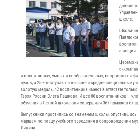
давние т
Управлен
школе.
Школа-ин
Павлюкова
воспитан
авиации.
Церемони
аккомпан
и воспитанных, умных и сообразительных, спортивных и ф
вузов, а 25 – поступают в высшие и средне-специальные у
золотую медаль, 42 воспитанника имеют в аттестате тольк
Героя России Олега Пешкова. И все 88 воспитанников – чл
обучения в Летной школе они совершили 367 прыжков с п
Выпускники простились со знаменем школы, опустившись н
маршем по плацу учебного заведения в сопровождении м
Липича.