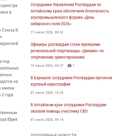
Сотрудники Управления Росгвардии по
оркестра
Алтайскому краю обеспечили безопасность
имое в
агропромышленного форума «День
сибирского поля-2026»
о Союза К.
17 июля 2026, 09:52
ч
ажданской
Офицеры росгвардии стали призерами
региональной спартакиады «Динамо» по
спортивному ориентированию
а под
10 июля 2026, 09:27
1
чательных
оенных
В Барнауле сотрудники Росгвардии пресекли
идатов на
крупный наркотрафик
и имени
07 июля 2026, 10:23
 2 года
В Алтайском крае сотрудники Росгвардии
оказали помощь участнику СВО
ственным
ора Юрия
07 июля 2026, 09:14
В рамках акции «Каникулы с Росгвардией»
ПОПУЛЯРНЫЕ НОВОСТИ