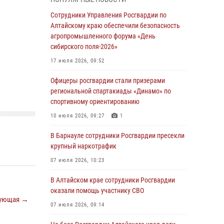
бойцы ОМОН «Алтай» провели военно-
патриотическое мероприятие для детей в
Сотрудники Управления Росгвардии по
лагере «Звёздный»
Алтайскому краю обеспечили безопасность
агропромышленного форума «День
05 июля 2026, 11:13
сибирского поля-2026»
Росгвардия Алтайского края приняла участие
17 июля 2026, 09:52
в благотворительной акции «Коробка
храбрости»
Офицеры росгвардии стали призерами
региональной спартакиады «Динамо» по
04 июля 2026, 11:09
спортивному ориентированию
Сотрудники Росгвардии провели встречу с
10 июля 2026, 09:27
1
юными пограничниками в рамках акции
«Каникулы с Росгвардией»
В Барнауле сотрудники Росгвардии пресекли
крупный наркотрафик
03 июля 2026, 04:03
07 июля 2026, 10:23
Управление Росгвардии по Алтайскому краю
провело для детей экскурсию на теплоходе в
В Алтайском крае сотрудники Росгвардии
рамках акции «Каникулы с Росгвардией»
оказали помощь участнику СВО
ующая →
02 июля 2026, 00:55
07 июля 2026, 09:14
В краевом управлении вневедомственной