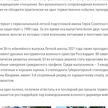
оварищеские отношения. Без музыкального сопровождения военного 
ия не обходится практически ни одно торжественное событие, провод
тернат с первоначальной летной подготовкой имени Героя Советског
 существует с 1990 года. За это время она выпустила более двух тыся
ников, многие из которых стали военными летчиками и пилотами гр
я 30-го юбилейного выпуска Летной школы 2021 года также проходил
емент духовых инструментов военного оркестра Росгвардии. 88 заме
изически развитых юношей, 63 из которых решили стать курсантами в
чебные заведения гражданского профиля. Среди выпускников – 5 канд
о отличные и хорошие оценки, 3 стипендиата Губернаторской стипенди
ены Юнармии, имеют 3-й спортивный разряд по парашютному спорту, за
арашютом.
а одно колено, получили аттестаты и в последний раз прошли торже
узыкантов-росгвардейцев под командованием военного дирижера май