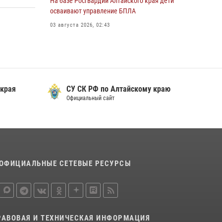
На базе Росгвардии Алтайского края дети
охраны Росгвардии по Алтайскому краю
осваивают управление БПЛА
подведены итоги «прямой линии»
03 августа 2026, 02:43
01 июля 2026, 07:49
 края
СУ СК РФ по Алтайскому краю
Официальный сайт
ОФИЦИАЛЬНЫЕ СЕТЕВЫЕ РЕСУРСЫ
РАВОВАЯ И ТЕХНИЧЕСКАЯ ИНФОРМАЦИЯ