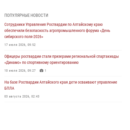
05 июля 2026, 11:13
ПОПУЛЯРНЫЕ НОВОСТИ
Росгвардия Алтайского края приняла участие в благотворительной
Сотрудники Управления Росгвардии по Алтайскому краю
акции «Коробка храбрости»
обеспечили безопасность агропромышленного форума «День
04 июля 2026, 11:09
сибирского поля-2026»
Сотрудники Росгвардии провели встречу с юными пограничниками
17 июля 2026, 09:52
в рамках акции «Каникулы с Росгвардией»
Офицеры росгвардии стали призерами региональной спартакиады
03 июля 2026, 04:03
«Динамо» по спортивному ориентированию
Управление Росгвардии по Алтайскому краю провело для детей
10 июля 2026, 09:27
1
экскурсию на теплоходе в рамках акции «Каникулы с Росгвардией»
На базе Росгвардии Алтайского края дети осваивают управление
02 июля 2026, 00:55
БПЛА
В краевом управлении вневедомственной охраны Росгвардии по
03 августа 2026, 02:43
Алтайскому краю подведены итоги «прямой линии»
01 июля 2026, 07:49