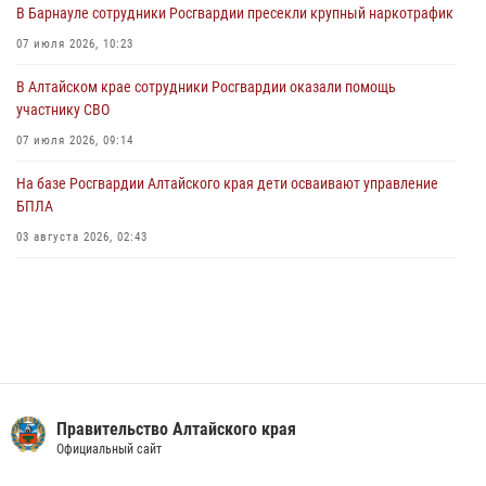
В Барнауле сотрудники Росгвардии пресекли крупный наркотрафик
02 июля 2026, 00:55
07 июля 2026, 10:23
В краевом управлении вневедомственной охраны Росгвардии по
В Алтайском крае сотрудники Росгвардии оказали помощь
Алтайскому краю подведены итоги «прямой линии»
участнику СВО
01 июля 2026, 07:49
07 июля 2026, 09:14
На базе Росгвардии Алтайского края дети осваивают управление
БПЛА
03 августа 2026, 02:43
Правительство Алтайского края
Официальный сайт