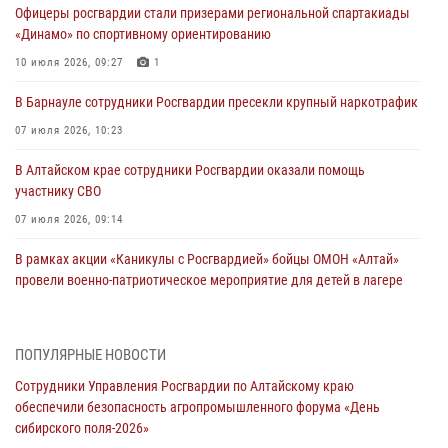
Офицеры росгвардии стали призерами региональной спартакиады
«Динамо» по спортивному ориентированию
10 июля 2026, 09:27
1
В Барнауле сотрудники Росгвардии пресекли крупный наркотрафик
07 июля 2026, 10:23
В Алтайском крае сотрудники Росгвардии оказали помощь
участнику СВО
07 июля 2026, 09:14
В рамках акции «Каникулы с Росгвардией» бойцы ОМОН «Алтай»
провели военно-патриотическое мероприятие для детей в лагере
«Звёздный»
05 июля 2026, 11:13
ПОПУЛЯРНЫЕ НОВОСТИ
Росгвардия Алтайского края приняла участие в благотворительной
Сотрудники Управления Росгвардии по Алтайскому краю
акции «Коробка храбрости»
обеспечили безопасность агропромышленного форума «День
04 июля 2026, 11:09
сибирского поля-2026»