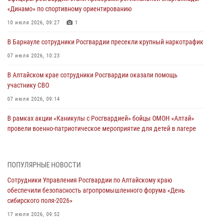
«Динамо» по спортивному ориентированию
10 июля 2026, 09:27
1
В Барнауле сотрудники Росгвардии пресекли крупный наркотрафик
07 июля 2026, 10:23
В Алтайском крае сотрудники Росгвардии оказали помощь
участнику СВО
07 июля 2026, 09:14
В рамках акции «Каникулы с Росгвардией» бойцы ОМОН «Алтай»
провели военно-патриотическое мероприятие для детей в лагере
«Звёздный»
05 июля 2026, 11:13
ПОПУЛЯРНЫЕ НОВОСТИ
Росгвардия Алтайского края приняла участие в благотворительной
Сотрудники Управления Росгвардии по Алтайскому краю
акции «Коробка храбрости»
обеспечили безопасность агропромышленного форума «День
04 июля 2026, 11:09
сибирского поля-2026»
Сотрудники Росгвардии провели встречу с юными пограничниками
17 июля 2026, 09:52