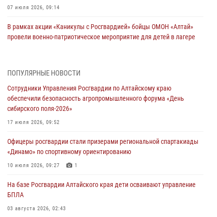
07 июля 2026, 09:14
В рамках акции «Каникулы с Росгвардией» бойцы ОМОН «Алтай»
провели военно-патриотическое мероприятие для детей в лагере
«Звёздный»
05 июля 2026, 11:13
ПОПУЛЯРНЫЕ НОВОСТИ
Росгвардия Алтайского края приняла участие в благотворительной
Сотрудники Управления Росгвардии по Алтайскому краю
акции «Коробка храбрости»
обеспечили безопасность агропромышленного форума «День
04 июля 2026, 11:09
сибирского поля-2026»
Сотрудники Росгвардии провели встречу с юными пограничниками
17 июля 2026, 09:52
в рамках акции «Каникулы с Росгвардией»
Офицеры росгвардии стали призерами региональной спартакиады
03 июля 2026, 04:03
«Динамо» по спортивному ориентированию
Управление Росгвардии по Алтайскому краю провело для детей
10 июля 2026, 09:27
1
экскурсию на теплоходе в рамках акции «Каникулы с Росгвардией»
На базе Росгвардии Алтайского края дети осваивают управление
02 июля 2026, 00:55
БПЛА
В краевом управлении вневедомственной охраны Росгвардии по
03 августа 2026, 02:43