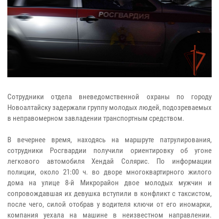
Сотрудники отдела вневедомственной охраны по городу
Новоалтайску задержали группу молодых людей, подозреваемых
в неправомерном завладении транспортным средством.
В вечернее время, находясь на маршруте патрулирования,
сотрудники Росгвардии получили ориентировку об угоне
легкового автомобиля Хендай Солярис. По информации
полиции, около 21:00 ч. во дворе многоквартирного жилого
дома на улице 8-й Микрорайон двое молодых мужчин и
сопровождавшая их девушка вступили в конфликт с таксистом,
после чего, силой отобрав у водителя ключи от его иномарки,
компания уехала на машине в неизвестном направлении.