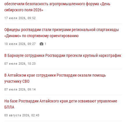
обеспечили безопасность агропромышленного форума «День
04 июля 2026, 11:09
сибирского поля-2026»
Сотрудники Росгвардии провели встречу с юными пограничниками
17 июля 2026, 09:52
в рамках акции «Каникулы с Росгвардией»
Офицеры росгвардии стали призерами региональной спартакиады
03 июля 2026, 04:03
«Динамо» по спортивному ориентированию
Управление Росгвардии по Алтайскому краю провело для детей
10 июля 2026, 09:27
1
экскурсию на теплоходе в рамках акции «Каникулы с Росгвардией»
В Барнауле сотрудники Росгвардии пресекли крупный наркотрафик
02 июля 2026, 00:55
07 июля 2026, 10:23
В краевом управлении вневедомственной охраны Росгвардии по
В Алтайском крае сотрудники Росгвардии оказали помощь
Алтайскому краю подведены итоги «прямой линии»
участнику СВО
01 июля 2026, 07:49
07 июля 2026, 09:14
На базе Росгвардии Алтайского края дети осваивают управление
БПЛА
03 августа 2026, 02:43