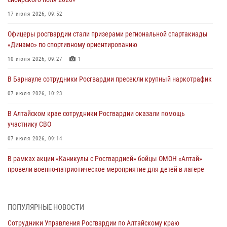
17 июля 2026, 09:52
Офицеры росгвардии стали призерами региональной спартакиады
«Динамо» по спортивному ориентированию
10 июля 2026, 09:27
1
В Барнауле сотрудники Росгвардии пресекли крупный наркотрафик
07 июля 2026, 10:23
В Алтайском крае сотрудники Росгвардии оказали помощь
участнику СВО
07 июля 2026, 09:14
В рамках акции «Каникулы с Росгвардией» бойцы ОМОН «Алтай»
провели военно-патриотическое мероприятие для детей в лагере
«Звёздный»
05 июля 2026, 11:13
ПОПУЛЯРНЫЕ НОВОСТИ
Росгвардия Алтайского края приняла участие в благотворительной
Сотрудники Управления Росгвардии по Алтайскому краю
акции «Коробка храбрости»