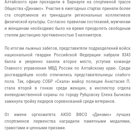
Алтайского края проходили в Барнауле на спортивной трассе
Общества «Динамо». Участие в ежегодных стартах приняли более
ста спортсменов из тринадцати региональных коллективов
физической культуры. Согласно правилам состязаний, мужчинам
и женщинам необходимо было на время преодолеть свободным
стилем дистанцию протяженностью 5 километров.
По итогам лыжных забегов, представители подразделений войск
национальной гвардии Российской Федерации набрали 8343
балла и уверенно заняли второе место, уступив команде
Главного управления МВД России по Алтайскому краю. Среди
росгвардейцев особо отличились представительницы слабого
пола. Так, офицер СОБР «Скала» майор полиции Анастасия П.
стала второй в гонках среди женщин, а инспектор отдела
вневедомственной охраны по городу Рубцовску Елена Бычкова
замкнула тройку лидеров соревнований среди ветеранов.
От имени оргкомитета АКОО ВФСО «Динамо» лучших
спортсменов первенства наградили памятными медалями,
грамотами и ценными призами.