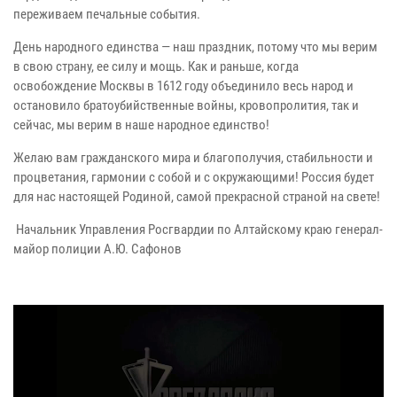
переживаем печальные события.
День народного единства — наш праздник, потому что мы верим
в свою страну, ее силу и мощь. Как и раньше, когда
освобождение Москвы в 1612 году объединило весь народ и
остановило братоубийственные войны, кровопролития, так и
сейчас, мы верим в наше народное единство!
Желаю вам гражданского мира и благополучия, стабильности и
процветания, гармонии с собой и с окружающими! Россия будет
для нас настоящей Родиной, самой прекрасной страной на свете!
Начальник Управления Росгвардии по Алтайскому краю генерал-
майор полиции А.Ю. Сафонов