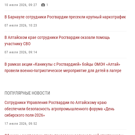
10 июля 2026, 09:27
1
В Барнауле сотрудники Росгвардии пресекли крупный наркотрафик
07 июля 2026, 10:23
В Алтайском крае сотрудники Росгвардии оказали помощь
участнику СВО
07 июля 2026, 09:14
В рамках акции «Каникулы с Росгвардией» бойцы ОМОН «Алтай»
провели военно-патриотическое мероприятие для детей в лагере
«Звёздный»
05 июля 2026, 11:13
ПОПУЛЯРНЫЕ НОВОСТИ
Росгвардия Алтайского края приняла участие в благотворительной
Сотрудники Управления Росгвардии по Алтайскому краю
акции «Коробка храбрости»
обеспечили безопасность агропромышленного форума «День
04 июля 2026, 11:09
сибирского поля-2026»
Сотрудники Росгвардии провели встречу с юными пограничниками
17 июля 2026, 09:52
в рамках акции «Каникулы с Росгвардией»