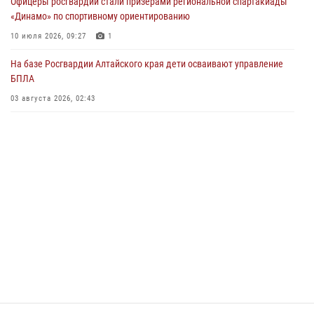
Офицеры росгвардии стали призерами региональной спартакиады
03 июля 2026, 04:03
«Динамо» по спортивному ориентированию
Управление Росгвардии по Алтайскому краю провело для детей
10 июля 2026, 09:27
1
экскурсию на теплоходе в рамках акции «Каникулы с Росгвардией»
На базе Росгвардии Алтайского края дети осваивают управление
02 июля 2026, 00:55
БПЛА
В краевом управлении вневедомственной охраны Росгвардии по
03 августа 2026, 02:43
Алтайскому краю подведены итоги «прямой линии»
01 июля 2026, 07:49